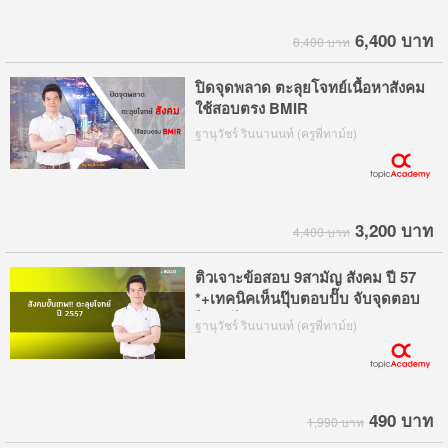
6,400 บาท
8,400 บาท
ปิดจุดพลาด ตะลุยโจทย์เนื้อหาสังคม
ใช้สอบตรง BMIR
ฐานุวัชร์ รินนานนท์ (ครูพี่ทาม์ย)
3,200 บาท
4,400 บาท
ติวเจาะข้อสอบ 9สามัญ สังคม ปี 57
*+เทคนิคเห็นปุ๊บตอบปั๊บ จับจุดตอบ
ไว ทำได้ทันเวลา
ฐานุวัชร์ รินนานนท์ (ครูพี่ทาม์ย)
490 บาท
1,990 บาท