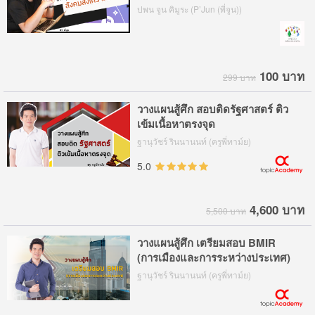
สังคมสงเคราะห์
ปพน จูน คิมูระ (P’Jun (พี่จูน))
100 บาท
299 บาท
วางแผนสู้ศึก สอบติดรัฐศาสตร์ ติว
เข้มเนื้อหาตรงจุด
ฐานุวัชร์ รินนานนท์ (ครูพี่ทาม์ย)
5.0
4,600 บาท
5,500 บาท
วางแผนสู้ศึก เตรียมสอบ BMIR
(การเมืองและการระหว่างประเทศ)
ฐานุวัชร์ รินนานนท์ (ครูพี่ทาม์ย)