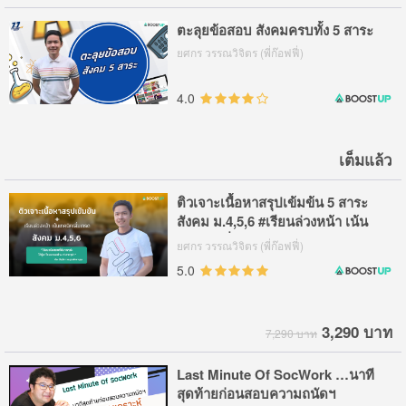
ตะลุยข้อสอบ สังคมครบทั้ง 5 สาระ
ยศกร วรรณวิจิตร (พี่ก๊อฟฟี่)
4.0
เต็มแล้ว
ติวเจาะเนื้อหาสรุปเข้มข้น 5 สาระ
สังคม ม.4,5,6 #เรียนล่วงหน้า เน้น
เทคนิคเพิ่มเกรด+สอบติด ม.ดัง
ยศกร วรรณวิจิตร (พี่ก๊อฟฟี่)
5.0
3,290 บาท
7,290 บาท
Last Minute Of SocWork …นาที
สุดท้ายก่อนสอบความถนัดฯ