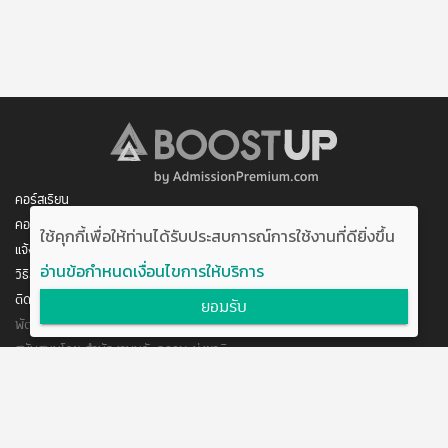
คอร์สเรียน
คอร์สของฉัน
ใช้คุกกี้เพื่อให้ท่านได้รับประสบการณ์การใช้งานที่ดียิ่งขึ้น
แจ้งการชำระเงิน
อ่านข้อกำหนดเงื่อนไขการให้บริการ
วิธีสมัคร/ชำระเงิน
ติดต่อเรา
ยอมรับ
พัฒนาโดย บริษัท อัพบีน จำกัด
สนับสนุนโดย สำนักงานนวัตกรรมแห่งชาติ
กระทรวงวิทยาศาสตร์และเทคโนโลยี
แจ้งข้อเสนอแนะ
ข้อตกลงการใช้งาน