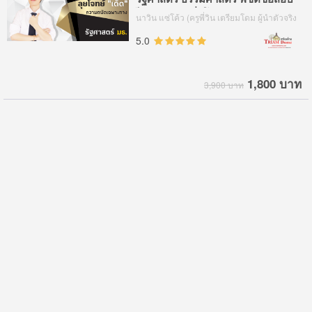
ได้ภายใน 4 ชั่วโมง
นาวิน แซ่โค้ว (ครูพี่วิน เตรียมโดม ผู้นำตัวจริง
อันดับ 1 ด้านรัฐศาสตร์ )
5.0
1,800 บาท
3,900 บาท