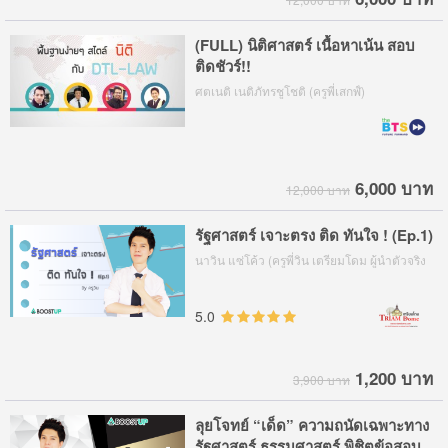
(FULL) นิติศาสตร์ เนื้อหาเน้น สอบ
ติดชัวร์!!
ศตเนติ เนติภัทรชูโชติ (ครูพี่เสกฬ์)
6,000 บาท
12,000 บาท
รัฐศาสตร์ เจาะตรง ติด ทันใจ ! (Ep.1)
นาวิน แซ่โค้ว (ครูพี่วิน เตรียมโดม ผู้นำตัวจริง
อันดับ 1 ด้านรัฐศาสตร์ )
5.0
1,200 บาท
3,900 บาท
ลุยโจทย์ “เด็ด” ความถนัดเฉพาะทาง
รัฐศาสตร์ ธรรมศาสตร์ พิชิตข้อสอบ