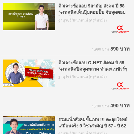
ติวเจาะข้อสอบ 9สามัญ สังคม ปี 58
*+เทคนิคเห็นปุ๊บตอบปั๊บ จับจุดตอบ
ไว ทำได้ทันเวลา
ฐานุวัชร์ รินนานนท์ (ครูพี่ทาม์ย)
590 บาท
1,990 บาท
ติวเจาะข้อสอบ O-NET สังคม ปี 58
*+เทคนิคปิดจุดพลาด ทำคะแนชัวร์ๆ
ฐานุวัชร์ รินนานนท์ (ครูพี่ทาม์ย)
490 บาท
1,790 บาท
รวมแพ็กสังคมขั้นเทพ !!! ตะลุยโจทย์
เสมือนจริง 9 วิชาสามัญ ปี 57 - ปี 62
ฐานุวัชร์ รินนานนท์ (ครูพี่ทาม์ย)