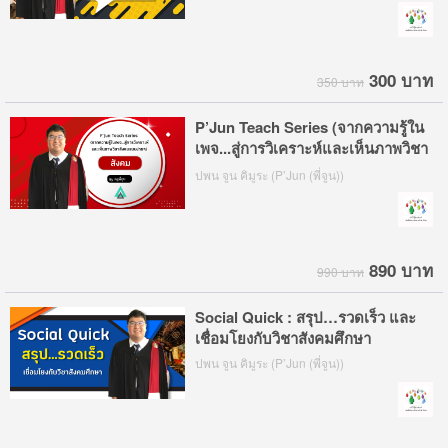
300 บาท
350 บาท
P’Jun Teach Series (จากความรู้ใน
เพจ...สู่การวิเคราะห์และเห็นภาพวิชา
สังคมแบบง่ายๆ)
ปพน จูน คิมูระ (P’Jun (พี่จูน))
890 บาท
990 บาท
Social Quick : สรุป…รวดเร็ว และ
เชื่อมโยงกับวิชาสังคมศึกษา
ปพน จูน คิมูระ (P’Jun (พี่จูน))