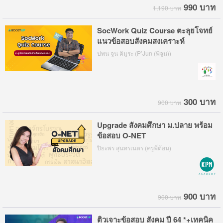
990 บาท
1,190 บาท
SocWork Quiz Course ตะลุยโจทย์
แนวข้อสอบสังคมสงเคราะห์
ปพน จูน คิมูระ (P’Jun (พี่จูน))
300 บาท
900 บาท
Upgrade สังคมศึกษา ม.ปลาย พร้อม
ข้อสอบ O-NET
ปิยะพร สุนทรเนตร (ครูพี่ต้อม)
900 บาท
900 บาท
ติวเจาะข้อสอบ สังคม ปี 64 *+เทคนิค