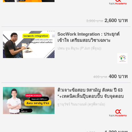
2,600 บาท
3,900 บาท
SocWork Integration : ประยุกต์
เข้าใจ เตรียมสอบวิชาเฉพาะ
สังคมสงเคราะห์อย่างแท้จริง
ปพน จูน คิมูระ (P’Jun (พี่จูน))
400 บาท
400 บาท
ติวเจาะข้อสอบ 9สามัญ สังคม ปี 63
*+เทคนิคเห็นปุ๊บตอบปั๊บ จับจุดตอบ
ไว ทำได้ทันเวลา
ฐานุวัชร์ รินนานนท์ (ครูพี่ทาม์ย)