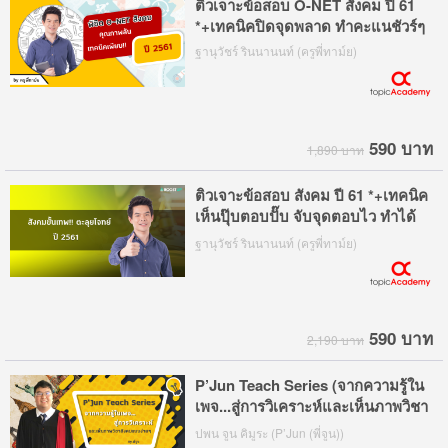
ติวเจาะข้อสอบ O-NET สังคม ปี 61
*+เทคนิคปิดจุดพลาด ทำคะแนชัวร์ๆ
ฐานุวัชร์ รินนานนท์ (ครูพี่ทาม์ย)
590 บาท
1,890 บาท
ติวเจาะข้อสอบ สังคม ปี 61 *+เทคนิค
เห็นปุ๊บตอบปั๊บ จับจุดตอบไว ทำได้
ทันเวลา
ฐานุวัชร์ รินนานนท์ (ครูพี่ทาม์ย)
590 บาท
2,190 บาท
P’Jun Teach Series (จากความรู้ใน
เพจ...สู่การวิเคราะห์และเห็นภาพวิชา
สังคมแบบง่ายๆ)
ปพน จูน คิมูระ (P’Jun (พี่จูน))