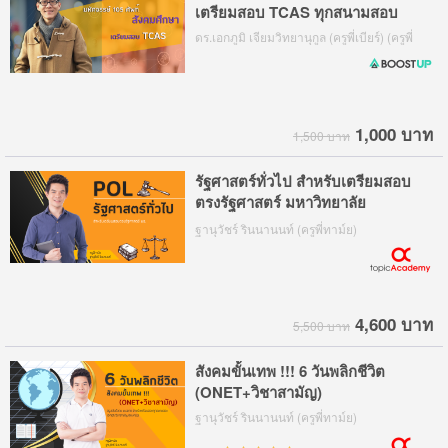
เตรียมสอบ TCAS ทุกสนามสอบ
ดร.เอกภูมิ เจียมวิทยานุกูล (ครูพี่เบียร์) (ครูพี่
เบียร์, ดร.เบียร์)
1,000 บาท
1,500 บาท
รัฐศาสตร์ทั่วไป สำหรับเตรียมสอบ
ตรงรัฐศาสตร์ มหาวิทยาลัย
ธรรมศาสตร์ POL
ฐานุวัชร์ รินนานนท์ (ครูพี่ทาม์ย)
4,600 บาท
5,500 บาท
สังคมขั้นเทพ !!! 6 วันพลิกชีวิต
(ONET+วิชาสามัญ)
ฐานุวัชร์ รินนานนท์ (ครูพี่ทาม์ย)