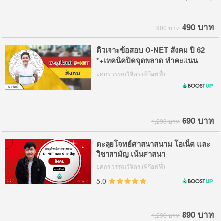
490 บาท
900 บาท
ติวเจาะข้อสอบ O-NET สังคม ปี 62
*+เทคนิคปิดจุดพลาด ทำคะแนน
ชัวร์ๆ
ยศกร วรรณวิจิตร (พี่ก๊อฟฟี่)
690 บาท
1,290 บาท
ตะลุยโจทย์ศาสนาสนาม โอเน็ต และ
วิชาสามัญ เน้นศาสนา
ยศกร วรรณวิจิตร (พี่ก๊อฟฟี่)
5.0
890 บาท
1,290 บาท