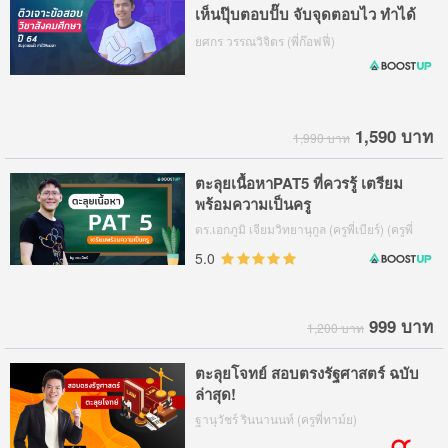
เห็นปุ๊บตอบปั๊บ จับจุดตอบไว ทำได้
ทันเวลา
ยศกร วรรณวิจิตร (พี่ก๊อฟฟี่)
1,590 บาท
1,990 บาท
ตะลุยเนื้อหาPAT5 ที่ควรรู้ เตรียม
พร้อมความเป็นครู
ดร.เอกภูมิ เจียมวิทยานุกูล (ครูพี่เบียร์) (ครูพี่
เบียร์, ดร.เบียร์)
5.0
999 บาท
1,200 บาท
ตะลุยโจทย์ สอบตรงรัฐศาสตร์ ฉบับ
ล่าสุด!
ฐานุวัชร์ รินนานนท์ (ครูพี่ทาม์ย)