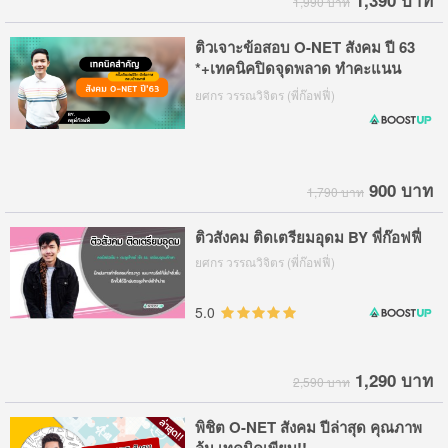
1,390 บาท
1,990 บาท
ติวเจาะข้อสอบ O-NET สังคม ปี 63
*+เทคนิคปิดจุดพลาด ทำคะแนน
ชัวร์ๆ
ยศกร วรรณวิจิตร (พี่ก๊อฟฟี่)
900 บาท
1,790 บาท
ติวสังคม ติดเตรียมอุดม BY พี่ก๊อฟฟี่
ยศกร วรรณวิจิตร (พี่ก๊อฟฟี่)
5.0
1,290 บาท
2,590 บาท
พิชิต O-NET สังคม ปีล่าสุด คุณภาพ