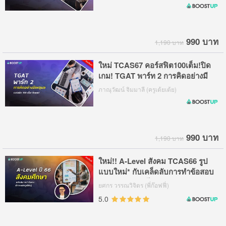
990 บาท
1,190 บาท
ใหม่ TCAS67 คอร์สฟิต100เต็ม!ปิด
เกม! TGAT พาร์ท 2 การคิดอย่างมี
เหตุผล
ภาณุวัฒน์ จิมมาลี (ครูเต้ยเต้ย)
990 บาท
1,190 บาท
ใหม่!! A-Level สังคม TCAS66 รูป
แบบใหม่* กับเคล็ดลับการทำข้อสอบ
ฟ้าดคะแนนฉุดไม่อยู่
ยศกร วรรณวิจิตร (พี่ก๊อฟฟี่)
5.0