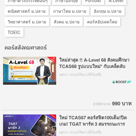
ภาษาต่างประเทศอื่นๆ
ภาษาอังกฤษ
Portfolio
A-Level
คณิตศาสตร์ ม.ปลาย
ภาษาไทย ม.ปลาย
อังกฤษ ม.ปลาย
วิทยาศาสตร์ ม.ปลาย
สังคม ม.ปลาย
คอร์สอัปเดตใหม่
TOEIC
คอร์สสังคมศาสตร์
ใหม่ล่าสุด !! A-Level 68 สังคมศึกษา
TCAS68 รูปแบบใหม่* กับเคล็ดลับ
การทำข้อสอบ ฟ้าดคะแนนฉุดไม่อยู่
ยศกร วรรณวิจิตร (พี่ก๊อฟฟี่)
990 บาท
2,990 บาท
ใหม่ TCAS67 คอร์สฟิต100เต็ม!ปิด
เกม! TGAT พาร์ท 3 สมรรถนะการ
ทำงาน
ยศกร วรรณวิจิตร (พี่ก๊อฟฟี่)