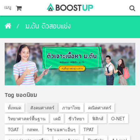
เมนู
ม.ต้น ติวสอบแข่ง
Tag ยอดนิยม
ทั้งหมด
สังคมศาสตร์
ภาษาไทย
คณิตศาสตร์
วิทยาศาสตร์พื้นฐาน
เคมี
ชีววิทยา
ฟิสิกส์
O-NET
TGAT
กสพท.
วิชาเฉพาะอื่นๆ
TPAT