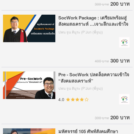
200 บาท
300 บาท
SocWork Package : เตรียมพร้อมสู่
สังคมสงเคราะห์ …เจาะลึกและเข้าใจ
ตัวตน
ปพน จูน คิมูระ (P’Jun (พี่จูน))
300 บาท
400 บาท
Pre - SocWork ปลดล็อคความเข้าใจ
“สังคมสงเคราะห์”
ปพน จูน คิมูระ (P’Jun (พี่จูน))
4.0
200 บาท
300 บาท
มหัศจรรย์ 105 ศัพท์สังคมศึกษา