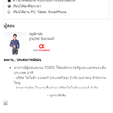
ดาวน์โหลดเอกสารประกอบการเรียนในคอร์ส
เรียนได้ทุกที่ทุกเวลา
เรียนได้ผ่าน PC, Tablet, SmartPhone
ผู้สอน
ครูพี่ทาม์ย
ฐานุวัชร์ รินนานนท์
ผลงาน , ประสบการณ์สอน
อาจารย์ผู้สอนอบรม TOEIC ให้องค์กรภาครัฐและเอกชนระดับ
ประเทศ อาทิ
- บริษัท โตโยต้า มอเตอร์ (ประเทศไทย) จำกัด (มหาชน) สำนักงาน
ใหญ่
- ฝ่ายการผลิต (โรงงานชิ้นส่วน) บริษัทโตโยต้ามอเตอร์ จำกัด
(มหาชน)
ดูประวัติเพิ่ม
- ฝ่ายการตลาด บริษัทโตโยต้ามอเตอร์ จำกัด (มหาชน)
- บริษัท เคพีเอ็น สมาร์ท จำกัด
- วิทยาลัยการพยาบาลเซนต์หลุย
- สำนักงานเขตพื้นที่มัธยมศึกษา จ.สกลนคร / ศรีษะเกษ / หนองคาย