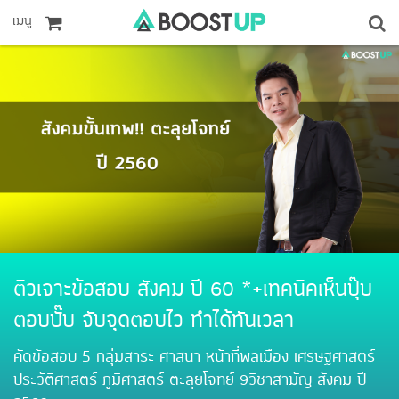
เมนู
ติวเจาะข้อสอบ สังคม ปี 60 *+เทคนิคเห็นปุ๊บ
ตอบปั๊บ จับจุดตอบไว ทำได้ทันเวลา
คัดข้อสอบ 5 กลุ่มสาระ ศาสนา หน้าที่พลเมือง เศรษฐศาสตร์
ประวัติศาสตร์ ภูมิศาสตร์ ตะลุยโจทย์ 9วิชาสามัญ สังคม ปี