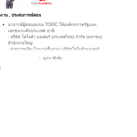
ลงาน , ประสบการณ์สอน
อาจารย์ผู้สอนอบรม TOEIC ให้องค์กรภาครัฐและ
เอกชนระดับประเทศ อาทิ
- บริษัท โตโยต้า มอเตอร์ (ประเทศไทย) จำกัด (มหาชน)
สำนักงานใหญ่
- ฝ่ายการผลิต (โรงงานชิ้นส่วน) บริษัทโตโยต้ามอเตอร์
จำกัด (มหาชน)
ดูประวัติเพิ่ม
- ฝ่ายการตลาด บริษัทโตโยต้ามอเตอร์ จำกัด (มหาชน)
- บริษัท เคพีเอ็น สมาร์ท จำกัด
- วิทยาลัยการพยาบาลเซนต์หลุย
- สำนักงานเขตพื้นที่มัธยมศึกษา จ.สกลนคร / ศรีษะเกษ /
หนองคาย / เชียงราย / ลำปาง / สงขลา (หาดใหญ่) /
ชลบุรี / พิษณุโลก
โครงการ Peptien Genius Generation และโครงการ
Peptien Genius Simulator
วิทยากรบรรยายและอาจารย์ผู้ออกข้อสอบเสมือนจริง
ในโครงการชั้นนํา
โครงการ Osotspa Road To University และ
โครงการหนึ่งใจ...ติวให้น้อง