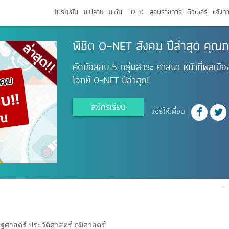
โปรโมชัน
ม.ปลาย
ม.ต้น
TOEIC
สอบราชการ
ติวเตอร์
แจ้งก
พิชิต O-NET สังคม ปีล่าสุด คุณภ
คัดข้อสอบ 5 กลุ่มสาระ ศาสนา หน้าที่พลเมือ
โจทย์ O-NET ปีล่าสุด!
สมัครเรียน
แชร์ให้เพื่อน
ษฐศาสตร์ ประวัติศาสตร์ ภูมิศาสตร์