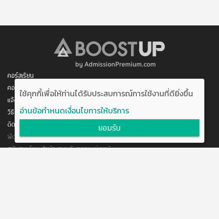
คอร์สเรียน
คอร์สของฉัน
ใช้คุกกี้เพื่อให้ท่านได้รับประสบการณ์การใช้งานที่ดียิ่งขึ้น
แจ้งการชำระเงิน
อ่านข้อกำหนดเงื่อนไขการให้บริการ
วิธีสมัคร/ชำระเงิน
ติดต่อเรา
ยอมรับ
พัฒนาโดย บริษัท อัพบีน จำกัด
สนับสนุนโดย สำนักงานนวัตกรรมแห่งชาติ
กระทรวงวิทยาศาสตร์และเทคโนโลยี
แจ้งข้อเสนอแนะ
ข้อตกลงการใช้งาน
ติดต่อเรา
@boostuptutor