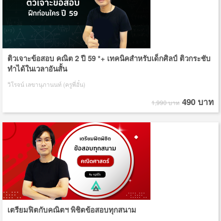
ติวเจาะข้อสอบ คณิต 2 ปี 59 *+ เทคนิคสำหรับเด็กศิลป์ ติวกระชับ
ทำได้ในเวลาอันสั้น
วิโรจน์ เลขานุภานนท์ (ครูพี่อั๋น)
490 บาท
1,990 บาท
เตรียมฟิตกับคณิตฯ พิชิตข้อสอบทุกสนาม