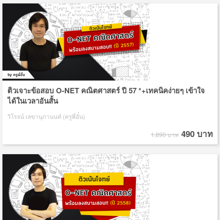
ติวเจาะข้อสอบ O-NET คณิตศาสตร์ ปี 57 *+เทคนิคง่ายๆ เข้าใจ
ได้ในเวลาอันสั้น
วิโรจน์ เลขานุภานนท์ (ครูพี่อั๋น)
490 บาท
1,890 บาท