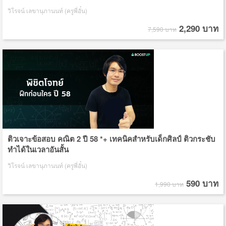
วิโรจน์ เลขานุภานนท์ (ครูพี่อั๋น)
2,290 บาท
7,590 บาท
ติวเจาะข้อสอบ คณิต 2 ปี 58 *+ เทคนิคสำหรับเด็กศิลป์ ติวกระชับ
ทำได้ในเวลาอันสั้น
วิโรจน์ เลขานุภานนท์ (ครูพี่อั๋น)
590 บาท
1,990 บาท