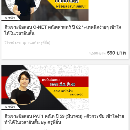
ติวเจาะข้อสอบ O-NET คณิตศาสตร์ ปี 62 *+เทคนิคง่ายๆ เข้าใจ
ได้ในเวลาอันสั้น
วิโรจน์ เลขานุภานนท์ (ครูพี่อั๋น)
590 บาท
1,590 บาท
ติวเจาะข้อสอบ PAT1 คณิต ปี 59 (มีนาคม) +ติวกระชับ เข้าใจง่าย
ทำได้ในเวลาอันสั้น By ครูพี่อั๋น