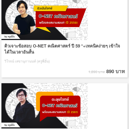
ติวเจาะข้อสอบ O-NET คณิตศาสตร์ ปี 59 *+เทคนิคง่ายๆ เข้าใจ
ได้ในเวลาอันสั้น
วิโรจน์ เลขานุภานนท์ (ครูพี่อั๋น)
890 บาท
1,890 บาท