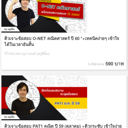
ติวเจาะข้อสอบ O-NET คณิตศาสตร์ ปี 60 *+เทคนิคง่ายๆ เข้าใจ
ได้ในเวลาอันสั้น
วิโรจน์ เลขานุภานนท์ (ครูพี่อั๋น)
590 บาท
1,790 บาท
ติวเจาะข้อสอบ PAT1 คณิต ปี 59 (ตุลาคม) +ติวกระชับ เข้าใจง่าย