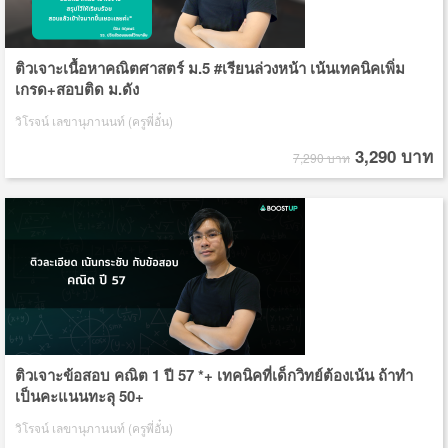
ติวเจาะเนื้อหาคณิตศาสตร์ ม.5 #เรียนล่วงหน้า เน้นเทคนิคเพิ่ม
เกรด+สอบติด ม.ดัง
วิโรจน์ เลขานุภานนท์ (ครูพี่อั๋น)
3,290 บาท
7,290 บาท
ติวเจาะข้อสอบ คณิต 1 ปี 57 *+ เทคนิคที่เด็กวิทย์ต้องเน้น ถ้าทำ
เป็นคะแนนทะลุ 50+
วิโรจน์ เลขานุภานนท์ (ครูพี่อั๋น)