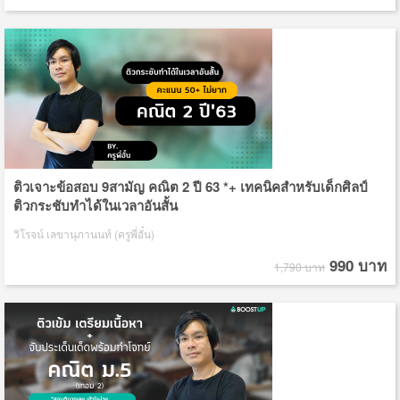
ติวเจาะข้อสอบ 9สามัญ คณิต 2 ปี 63 *+ เทคนิคสำหรับเด็กศิลป์
ติวกระชับทำได้ในเวลาอันสั้น
วิโรจน์ เลขานุภานนท์ (ครูพี่อั๋น)
990 บาท
1,790 บาท