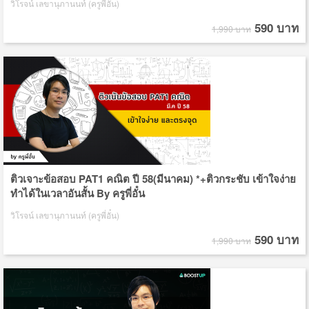
วิโรจน์ เลขานุภานนท์ (ครูพี่อั๋น)
590 บาท
1,990 บาท
ติวเจาะข้อสอบ PAT1 คณิต ปี 58(มีนาคม) *+ติวกระชับ เข้าใจง่าย
ทำได้ในเวลาอันสั้น By ครูพี่อั๋น
วิโรจน์ เลขานุภานนท์ (ครูพี่อั๋น)
590 บาท
1,990 บาท