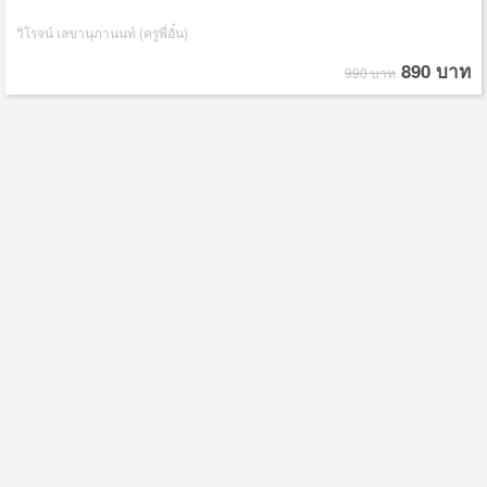
วิโรจน์ เลขานุภานนท์ (ครูพี่อั๋น)
890 บาท
990 บาท