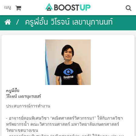
เมนู
ครูพี่อั๋น วิโรจน์ เลขานุภานนท์
ครูพี่อั๋น
วิโรจน์ เลขานุภานนท์
ประสบการณ์การทํางาน
- อาจารย์สอนพิเศษวิชา “คณิตศาสตร์วิศวกรรม1” ให้กับภาควิชา
ทรัพยากรน้ำ คณะวิศวกรรมศาสตร์ มหาวิทยาลัยเกษตรศาสตร์
วิทยาเขตบางเขน