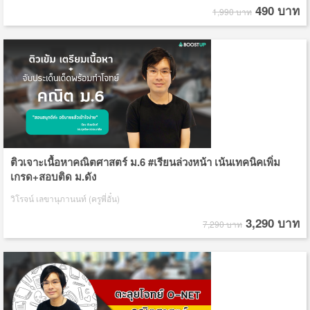
490 บาท
1,990 บาท
ติวเจาะเนื้อหาคณิตศาสตร์ ม.6 #เรียนล่วงหน้า เน้นเทคนิคเพิ่ม
เกรด+สอบติด ม.ดัง
วิโรจน์ เลขานุภานนท์ (ครูพี่อั๋น)
3,290 บาท
7,290 บาท