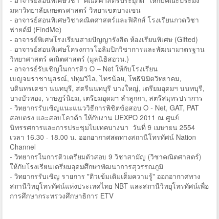
- อาจารย์สอนพิเศษวิชา “คณิตศาสตร์ประยุกต์” ให้กับคณะประมง
มหาวิทยาลัยเกษตรศาสตร์ วิทยาเขตบางเขน
- อาจารย์สอนพิเศษวิชาคณิตศาสตร์และฟิสิกส์ โรงเรียนกวดวิชา
ฟายด์มี (FindMe)
- อาจารย์พิเศษโรงเรียนสายปัญญารังสิต ห้องเรียนพิเศษ (Gifted)
- อาจารย์สอนพิเศษโครงการโอลิมปิกวิชาการและพัฒนามาตรฐาน
วิทยาศาสตร์ คณิตศาสตร์ (มูลนิธิสอวน.)
- อาจารย์รับเชิญในการติว O – Net ให้กับโรงเรียน
เบญจมราชานุสรณ์, ปทุมวิไล, ไทรน้อย, โพธินิมิตวิทยาคม,
บดินทรเดชา นนทบุรี, สตรีนนทบุรี บางใหญ่, เตรียมอุดมฯ นนทบุรี,
บางบัวทอง, ราษฎร์นิยม, เตรียมอุดมฯ ลำลูกกา, สตรีสมุทรปราการ
- วิทยากรรับเชิญแนะแนววิธีการพิชิตข้อสอบ O - Net, GAT, PAT
สอบตรง และสอบโควต้า ให้กับงาน UEXPO 2011 ณ ศูนย์
นิทรรศการและการประชุมไบเทคบางนา วันที่ 9 เมษายน 2554
เวลา 16.30 - 18.00 น. ออกอากาศสดทางสถานีโทรทัศน์ Nation
Channel
- วิทยากรในการติวเตรียมตัวสอบ 9 วิชาสามัญ (วิชาคณิตศาสตร์)
ให้กับโรงเรียนเตรียมอุดมศึกษาพัฒนาการสุวรรณภูมิ
- วิทยากรรับเชิญ รายการ "ติวเข้มเติมเต็มความรู้" ออกอากาศทาง
สถานีวิทยุโทรทัศน์แห่งประเทศไทย NBT และสถานีวิทยุโทรทัศน์เพื่อ
การศึกษากระทรวงศึกษาธิการ ETV