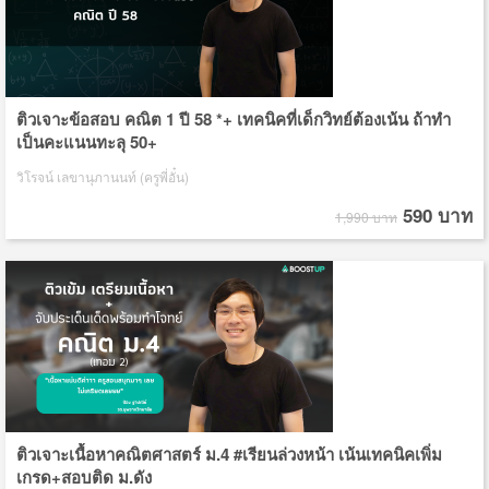
ติวเจาะข้อสอบ คณิต 1 ปี 58 *+ เทคนิคที่เด็กวิทย์ต้องเน้น ถ้าทำ
เป็นคะแนนทะลุ 50+
วิโรจน์ เลขานุภานนท์ (ครูพี่อั๋น)
590 บาท
1,990 บาท
ติวเจาะเนื้อหาคณิตศาสตร์ ม.4 #เรียนล่วงหน้า เน้นเทคนิคเพิ่ม
เกรด+สอบติด ม.ดัง