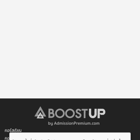
บดินทรเดชา นนทบุรี, สตรีนนทบุรี บางใหญ่, เตรียมอุดมฯ นนทบุรี,
บางบัวทอง, ราษฎร์นิยม, เตรียมอุดมฯ ลำลูกกา, สตรีสมุทรปราการ
- วิทยากรรับเชิญแนะแนววิธีการพิชิตข้อสอบ O - Net, GAT, PAT สอบ
ตรง และสอบโควต้า ให้กับงาน UEXPO 2011 ณ ศูนย์นิทรรศการและ
การประชุมไบเทคบางนา วันที่ 9 เมษายน 2554 เวลา 16.30 - 18.00
น. ออกอากาศสดทางสถานีโทรทัศน์ Nation Channel
- วิทยากรในการติวเตรียมตัวสอบ 9 วิชาสามัญ (วิชาคณิตศาสตร์) ให้
กับโรงเรียนเตรียมอุดมศึกษาพัฒนาการสุวรรณภูมิ
- วิทยากรรับเชิญ รายการ "ติวเข้มเติมเต็มความรู้" ออกอากาศทาง
สถานีวิทยุโทรทัศน์แห่งประเทศไทย NBT และสถานีวิทยุโทรทัศน์เพื่อ
การศึกษากระทรวงศึกษาธิการ ETV
คอร์สเรียน
คอร์สของฉัน