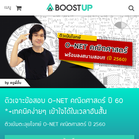
เมนู
ติวเจาะข้อสอบ O-NET คณิตศาสตร์ ปี 60
*+เทคนิคง่ายๆ เข้าใจได้ในเวลาอันสั้น
ติวเข้มตะลุยโจทย์ O-NET คณิตศาสตร์ ปี 2560