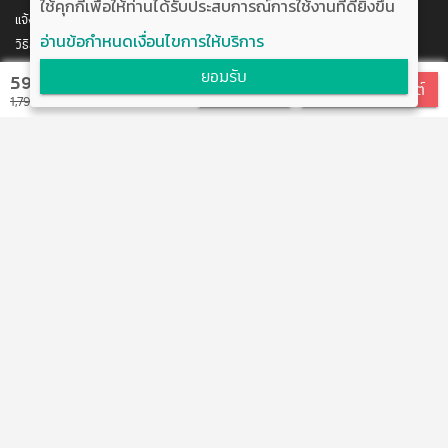
ใช้คุกกี้เพื่อให้ท่านได้รับประสบการณ์การใช้งานที่ดียิ่งขึ้น
แจ้งการชำระเงิน
อ่านข้อกำหนดเงื่อนไขการให้บริการ
วิธีสมัคร/ชำระเงิน
ติดต่อเรา
ยอมรับ
590 บาท
สมัครเรียน
สมัครแบบบุฟเฟต์
พัฒนาโดย บริษัท อัพบีน จำกัด
1,790 บาท
สนับสนุนโดย สำนักงานนวัตกรรมแห่งชาติ
กระทรวงวิทยาศาสตร์และเทคโนโลยี
แจ้งข้อเสนอแนะ
ข้อตกลงการใช้งาน
ติดต่อเรา
@boostuptutor
boostup@upbean.co.th
boostuptutor
0642644156 คุณอิ้ง (ผู้จัดการโครงการ)
ติวเตอร์สนใจร่วมงานกับเรา