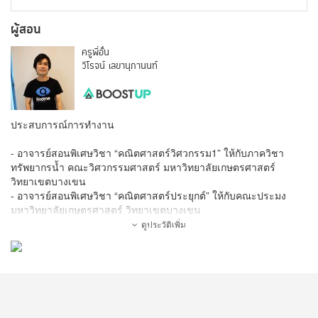
ผู้สอน
ครูพี่อั๋น
วิโรจน์ เลขานุภานนท์
ประสบการณ์การทํางาน
- อาจารย์สอนพิเศษวิชา “คณิตศาสตร์วิศวกรรม1” ให้กับภาควิชา
ทรัพยากรน้ำ คณะวิศวกรรมศาสตร์ มหาวิทยาลัยเกษตรศาสตร์
วิทยาเขตบางเขน
- อาจารย์สอนพิเศษวิชา “คณิตศาสตร์ประยุกต์” ให้กับคณะประมง
มหาวิทยาลัยเกษตรศาสตร์ วิทยาเขตบางเขน
- อาจารย์สอนพิเศษวิชาคณิตศาสตร์และฟิสิกส์ โรงเรียนกวดวิชาฟาย
ดูประวัติเพิ่ม
ด์มี (FindMe)
- อาจารย์พิเศษโรงเรียนสายปัญญารังสิต ห้องเรียนพิเศษ (Gifted)
- อาจารย์สอนพิเศษโครงการโอลิมปิกวิชาการและพัฒนามาตรฐาน
วิทยาศาสตร์ คณิตศาสตร์ (มูลนิธิสอวน.)
- อาจารย์รับเชิญในการติว O – Net ให้กับโรงเรียน
เบญจมราชานุสรณ์, ปทุมวิไล, ไทรน้อย, โพธินิมิตวิทยาคม,