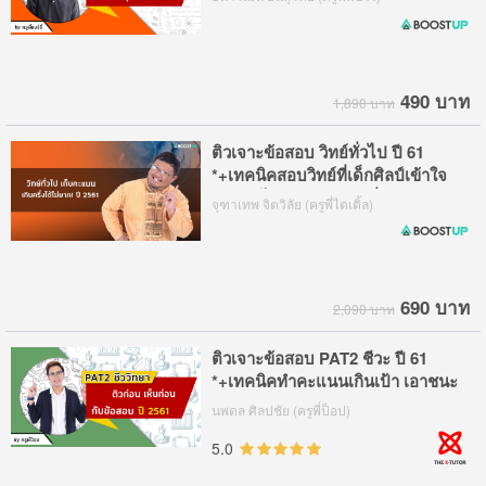
490 บาท
1,890 บาท
ติวเจาะข้อสอบ วิทย์ทั่วไป ปี 61
*+เทคนิคสอบวิทย์ที่เด็กศิลป์เข้าใจ
ง่าย ทำได้คะแนนเกินครึ่ง
จุฑาเทพ จิตวิลัย (ครูพี่ไตเติ้ล)
690 บาท
2,090 บาท
ติวเจาะข้อสอบ PAT2 ชีวะ ปี 61
*+เทคนิคทำคะแนนเกินเป้า เอาชนะ
ทุกคณะสายวิทย์
นพดล ศิลปชัย (ครูพี่ป็อป)
5.0