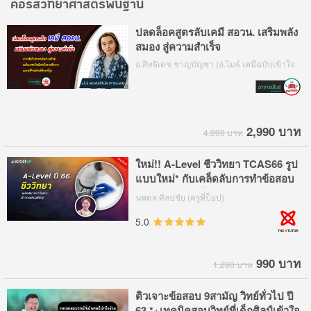
คอร์สวิทยาศาสตร์พื้นฐาน
ปลดล็อคสูตรลับเคมี สอวน. เสริมพลัง
สมอง สู่ความสำเร็จ
อ.สิทธิเดช ชาญบัญชา (อ.ไมธ์ เคมีฉบับเข้าใจ
ง่าย By BoostUp)
2,990 บาท
4,990 บาท
ใหม่!! A-Level ชีววิทยา TCAS66 รูป
แบบใหม่* กับเคล็ดลับการทำข้อสอบ
ฟ้าดคะแนนฉุดไม่อยู่
นพดล ศิลปชัย (ครูพี่ป็อป)
5.0
990 บาท
1,290 บาท
ติวเจาะข้อสอบ 9สามัญ วิทย์ทั่วไป ปี
63 *+เทคนิคสอบวิทย์ที่เด็กศิลป์เข้าใจ