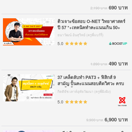
690 บาท
2,190 บาท
ติวเจาะข้อสอบ O-NET วิทยาศาสตร์
ปี 57 *+เทคนิคทำคะแนนเกิน 50+
ธนาวัฒน์ อ้นสุวิทย์ (ครูพี่แบร์รี่)
5.0
490 บาท
1,890 บาท
37 เคล็ดลับทำ PAT3 + ฟิสิกส์ 9
สามัญ ปั้นคะแนนสอบติดวิศวะ ครบ
ชุดทั้งเนื้อหาและเจาะข้อสอบ
กิตติธัช เลาห์อุทัยวัฒนา (ครูพี่ผิงผิง)
5.0
6,900 บาท
9,900 บาท