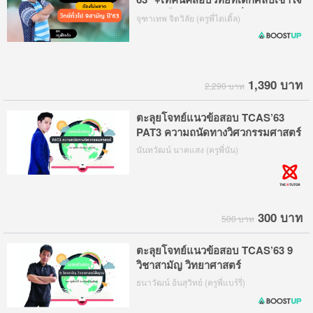
ง่าย ทำได้คะแนนเกินครึ่ง
จุฑาเทพ จิตวิลัย (ครูพี่ไตเติ้ล)
1,390 บาท
2,290 บาท
ตะลุยโจทย์แนวข้อสอบ TCAS’63
PAT3 ความถนัดทางวิศวกรรมศาสตร์
นันทวัฒน์ นาคแสง (ครูพี่นัน)
300 บาท
500 บาท
ตะลุยโจทย์แนวข้อสอบ TCAS’63 9
วิชาสามัญ วิทยาศาสตร์
ธนาวัฒน์ อ้นสุวิทย์ (ครูพี่แบร์รี่)