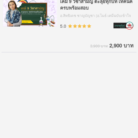
เคมี 9 วิชาสามัญ ตะลุยทุกบท เทคนิค
ครบพร้อมสอบ
อ.สิทธิเดช ชาญบัญชา (อ.ไมธ์ เคมีฉบับเข้าใจ
ง่าย By BoostUp)
5.0
2,900 บาท
3,900 บาท