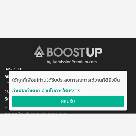
คอร์สเรียน
คอร์สของฉัน
ใช้คุกกี้เพื่อให้ท่านได้รับประสบการณ์การใช้งานที่ดียิ่งขึ้น
แจ้งการชำระเงิน
อ่านข้อกำหนดเงื่อนไขการให้บริการ
วิธีสมัคร/ชำระเงิน
ติดต่อเรา
ยอมรับ
พัฒนาโดย บริษัท อัพบีน จำกัด
สนับสนุนโดย สำนักงานนวัตกรรมแห่งชาติ
กระทรวงวิทยาศาสตร์และเทคโนโลยี