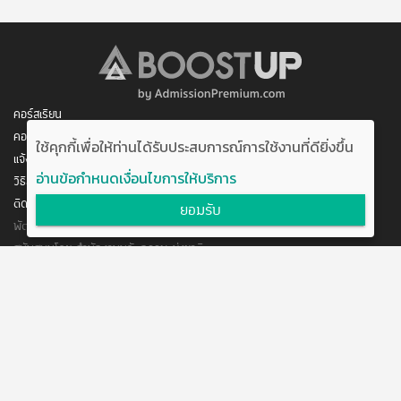
คอร์สเรียน
คอร์สของฉัน
ใช้คุกกี้เพื่อให้ท่านได้รับประสบการณ์การใช้งานที่ดียิ่งขึ้น
แจ้งการชำระเงิน
อ่านข้อกำหนดเงื่อนไขการให้บริการ
วิธีสมัคร/ชำระเงิน
ติดต่อเรา
ยอมรับ
พัฒนาโดย บริษัท อัพบีน จำกัด
สนับสนุนโดย สำนักงานนวัตกรรมแห่งชาติ
กระทรวงวิทยาศาสตร์และเทคโนโลยี
แจ้งข้อเสนอแนะ
ข้อตกลงการใช้งาน
ติดต่อเรา
@boostuptutor
boostup@upbean.co.th