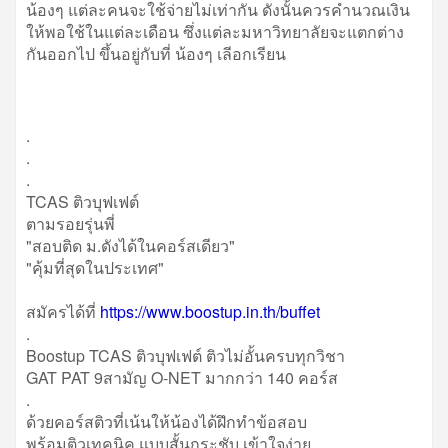
น้องๆ แต่ละคนจะใช้จ่ายไม่เท่ากัน ดังนั้นควรคำนวณเงิน
ให้พอใช้ในแต่ละเดือน ซึ่งแต่ละมหาวิทยาลัยจะแตกต่าง
กันออกไป ขึ้นอยู่กับที่ น้องๆ เลีอกเรียน
.
.
.
TCAS ติวบุฟเฟต์
ตามรอยรุ่นพี่
"สอบติด ม.ดังได้ในคอร์สเดียว"
"คุ้มที่สุดในประเทศ"
สมัครได้ที่
https://www.boostup.in.th/buffet
.
Boostup TCAS ติวบุฟเฟต์ ติวไม่อั้นครบทุกวิชา
GAT PAT 9สามัญ O-NET มากกว่า 140 คอร์ส
.
ด้วยคอร์สติวที่เน้นให้น้องได้ฝึกทำข้อสอบ
พร้อมติวเทคนิค แบบสั้นกระชับ เข้าใจง่าย