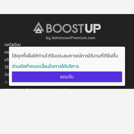
คอร์สเรียน
คอร์สของฉัน
ใช้คุกกี้เพื่อให้ท่านได้รับประสบการณ์การใช้งานที่ดียิ่งขึ้น
แจ้งการชำระเงิน
อ่านข้อกำหนดเงื่อนไขการให้บริการ
วิธีสมัคร/ชำระเงิน
ติดต่อเรา
ยอมรับ
พัฒนาโดย บริษัท อัพบีน จำกัด
สนับสนุนโดย สำนักงานนวัตกรรมแห่งชาติ
กระทรวงวิทยาศาสตร์และเทคโนโลยี
แจ้งข้อเสนอแนะ
ข้อตกลงการใช้งาน
ติดต่อเรา
@boostuptutor