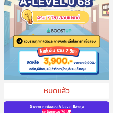
หมดแล้ว
ติวเจาะ ลุยข้อสอบ A-Level ปีล่าสุด
บูสต์คะแนน 70 UP