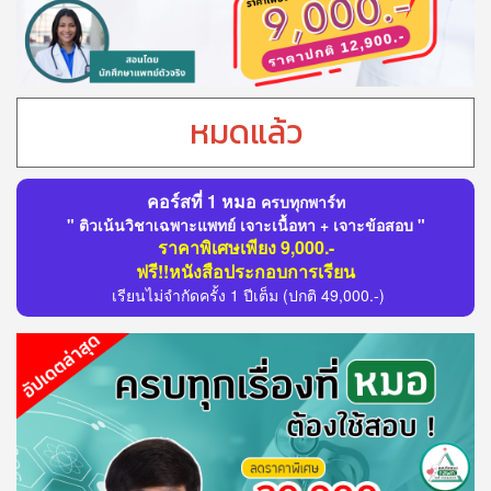
หมดแล้ว
คอร์สที่ 1 หมอ
ครบทุกพาร์ท
" ติวเน้นวิชาเฉพาะแพทย์ เจาะเนื้อหา + เจาะข้อสอบ "
ราคาพิเศษเพียง 9,000.-
ฟรี!!หนังสือประกอบการเรียน
เรียนไม่จำกัดครั้ง 1 ปีเต็ม
(ปกติ 49,000.-)