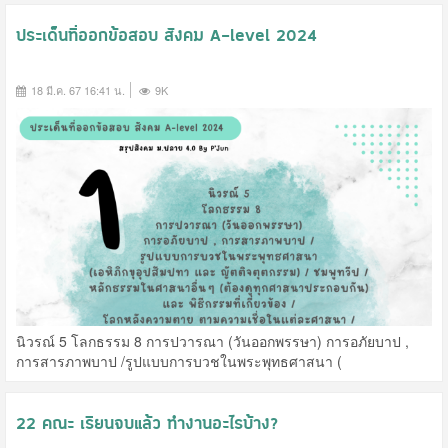
ประเด็นที่ออกข้อสอบ สังคม A-level 2024
18 มี.ค. 67 16:41 น.
9K
นิวรณ์ 5 โลกธรรม 8 การปวารณา (วันออกพรรษา) การอภัยบาป ,
การสารภาพบาป /รูปแบบการบวชในพระพุทธศาสนา (
22 คณะ เรียนจบแล้ว ทำงานอะไรบ้าง?