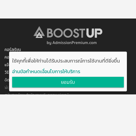
คอร์สเรียน
คอร์สของฉัน
ใช้คุกกี้เพื่อให้ท่านได้รับประสบการณ์การใช้งานที่ดียิ่งขึ้น
แจ้งการชำระเงิน
อ่านข้อกำหนดเงื่อนไขการให้บริการ
วิธีสมัคร/ชำระเงิน
ติดต่อเรา
ยอมรับ
พัฒนาโดย บริษัท อัพบีน จำกัด
สนับสนุนโดย สำนักงานนวัตกรรมแห่งชาติ
กระทรวงวิทยาศาสตร์และเทคโนโลยี
แจ้งข้อเสนอแนะ
ข้อตกลงการใช้งาน
ติดต่อเรา