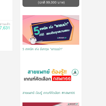
(ปกติ 99,000 บาท)
7,631
5 เทคนิค เก่ง อังกฤษ “แกรมม่า”
สายแพทย์ ต้องรู้ เกณฑ์คัดเลือก #กสพท66