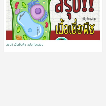
สรุป!! เนื้อเยื่อพืช ฉบับก่อนสอบ