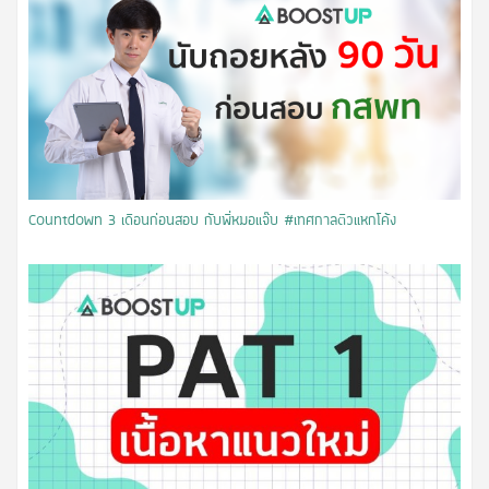
Countdown 3 เดือนก่อนสอบ กับพี่หมอแจ๊บ #เทศกาลติวแหกโค้ง