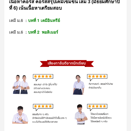
เนื้อหาคอร์ส คอร์สสรุปเคมีเข้มข้น เล่ม 3 (มัธยมศึกษาปี
ที่ 6) เน้นเนื้อหาเตรียมสอบ
เคมี ม.6 :
บทที่ 1 เคมีอินทรีย์
เคมี ม.6 :
บทที่ 2 พอลิเมอร์