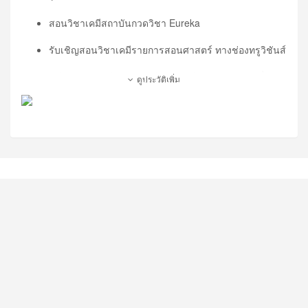
สอนวิชาเคมีสถาบันกวดวิชา Eureka
รับเชิญสอนวิชาเคมีรายการสอนศาสตร์ ทางช่องทรูวิชันส์
เขียนตำราเคมีสำหรับเตรียมสอบเข้ามหาวิทยาลัย ชื่อ
ดูประวัติเพิ่ม
CHEMISTRY RANGER สำนักพิมพ์ GANBATTE
เขียนหนังสือเตรียมสอบ PAT 2 วิชาเคมี ชื่อ ตีโจทย์ PAT 2
เคมี สำนักพิมพ์ GANBATTE
เขียนหนังสือเตรียมสอบ เคมี 9 วิชาสามัญ ชื่อ ตีโจทย์ 9
วิชาสามัญ เคมี (ตีพิมพ์ปลายปี 2561) สำนักพิมพ์
GANBATTE
ประวัติการศึกษา
ป.ตรี วิศวกรรมศาสตรบัณฑิต (วิศวกรรมเคมี)
ม.เกษตรศาสตร์
ป.โท วิศวกรรมศาสตรมหาบัณฑิต (วิศวกรรมเคมี)
ม.เกษตรศาสตร์