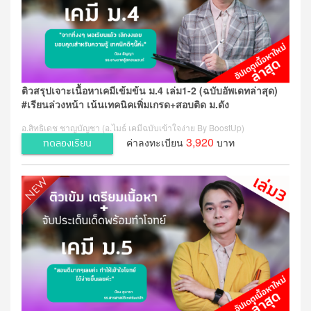
ติวสรุปเจาะเนื้อหาเคมีเข้มข้น ม.4 เล่ม1-2 (ฉบับอัพเดทล่าสุด)
#เรียนล่วงหน้า เน้นเทคนิคเพิ่มเกรด+สอบติด ม.ดัง
อ.สิทธิเดช ชาญบัญชา (อ.ไมธ์ เคมีฉบับเข้าใจง่าย By BoostUp)
3,920
ค่าลงทะเบียน
บาท
ทดลองเรียน