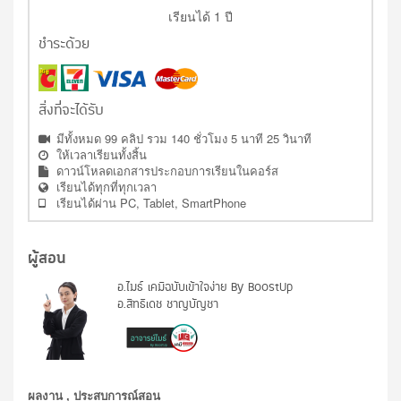
เรียนได้ 1 ปี
ชำระด้วย
สิ่งที่จะได้รับ
มีทั้งหมด 99 คลิป รวม 140 ชั่วโมง 5 นาที 25 วินาที
ให้เวลาเรียนทั้งสิ้น
ดาวน์โหลดเอกสารประกอบการเรียนในคอร์ส
เรียนได้ทุกที่ทุกเวลา
เรียนได้ผ่าน PC, Tablet, SmartPhone
ผู้สอน
อ.ไมธ์ เคมีฉบับเข้าใจง่าย By BoostUp
อ.สิทธิเดช ชาญบัญชา
ผลงาน , ประสบการณ์สอน