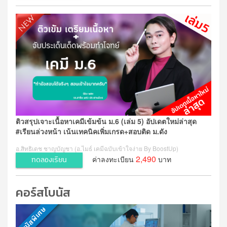
ติวสรุปเจาะเนื้อหาเคมีเข้มข้น ม.6 (เล่ม 5) อัปเดตใหม่ล่าสุด
#เรียนล่วงหน้า เน้นเทคนิคเพิ่มเกรด+สอบติด ม.ดัง
อ.สิทธิเดช ชาญบัญชา (อ.ไมธ์ เคมีฉบับเข้าใจง่าย By BoostUp)
2,490
ค่าลงทะเบียน
บาท
ทดลองเรียน
คอร์สโบนัส