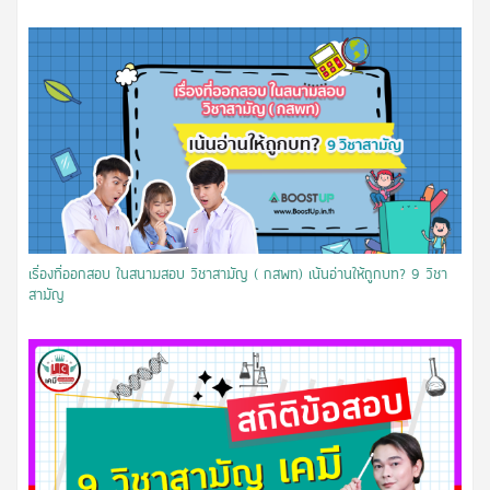
เรื่องที่ออกสอบ ในสนามสอบ วิชาสามัญ ( กสพท) เน้นอ่านให้ถูกบท? 9 วิชา
สามัญ