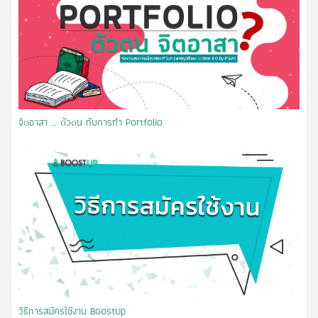
จิตอาสา … ตัวตน กับการทำ Portfolio
วิธีการสมัครใช้งาน BoostUp