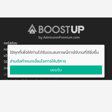
คอร์สเรียน
คอร์สของฉัน
ใช้คุกกี้เพื่อให้ท่านได้รับประสบการณ์การใช้งานที่ดียิ่งขึ้น
แจ้งการชำระเงิน
อ่านข้อกำหนดเงื่อนไขการให้บริการ
วิธีสมัคร/ชำระเงิน
ติดต่อเรา
ยอมรับ
พัฒนาโดย บริษัท อัพบีน จำกัด
สนับสนุนโดย สำนักงานนวัตกรรมแห่งชาติ
กระทรวงวิทยาศาสตร์และเทคโนโลยี
แจ้งข้อเสนอแนะ
ข้อตกลงการใช้งาน
ติดต่อเรา