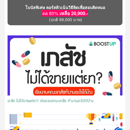
โบนัสพิเศษ คอร์สติวเน้นวิธีคิดเพื่อสอบติดหมอ
ลด 80%
เหลือ 20,900.-
(ปกติ 99,000 บาท)
​เภสัช ไม่ได้ขายแค่ยา? เรียนจบคณะเภสัช ทำงานอะไรได้บ้าง