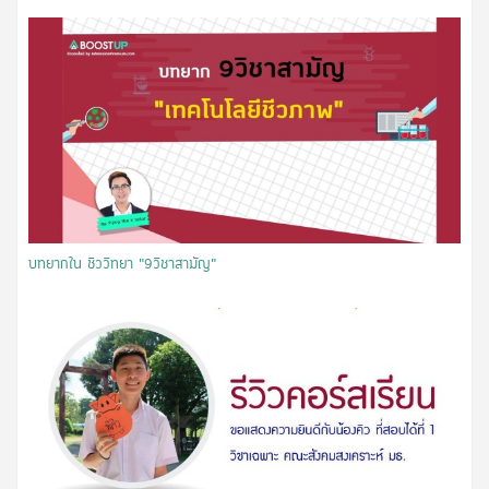
บทยากใน ชีววิทยา “9วิชาสามัญ”