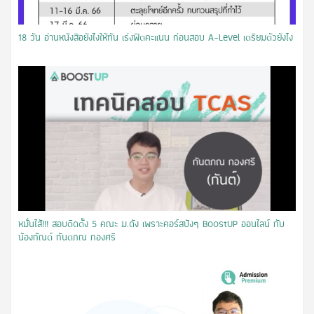
18 วัน อ่านหนังสือยังไงให้ทัน เร่งฟิตคะแนน ก่อนสอบ A-Level เตรียมตัวยังไง
หมั่นไส้!!! สอบติดตั้ง 5 คณะ ม.ดัง เพราะคอร์สปังๆ BoostUP ออนไลน์ กับ
น้องกัณต์ กันตภณ กองศรี