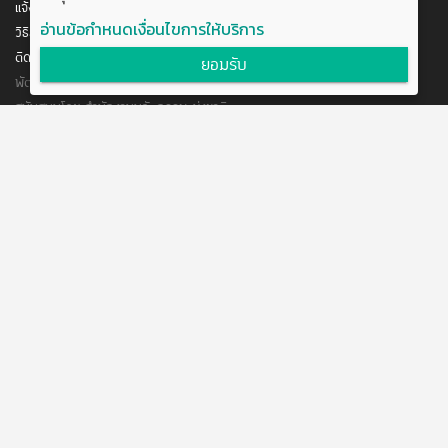
แจ้งการชำระเงิน
อ่านข้อกำหนดเงื่อนไขการให้บริการ
วิธีสมัคร/ชำระเงิน
ติดต่อเรา
ยอมรับ
พัฒนาโดย บริษัท อัพบีน จำกัด
สนับสนุนโดย สำนักงานนวัตกรรมแห่งชาติ
กระทรวงวิทยาศาสตร์และเทคโนโลยี
แจ้งข้อเสนอแนะ
ข้อตกลงการใช้งาน
ติดต่อเรา
@boostuptutor
boostup@upbean.co.th
boostuptutor
0642644156 คุณอิ้ง (ผู้จัดการโครงการ)
ติวเตอร์สนใจร่วมงานกับเรา
Tag แนะนำ :
สอบเข้ามหาลัย
รีวิวมหาวิทยาลัย
ติวออนไลน์
หนังสือข้อสอบ
เรียน