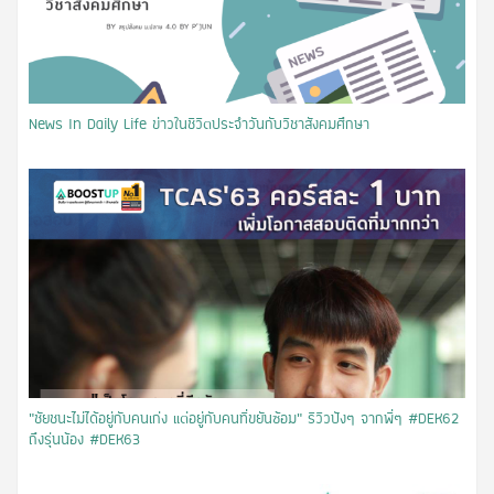
News In Daily Life ข่าวในชีวิตประจำวันกับวิชาสังคมศึกษา
"ชัยชนะไม่ได้อยู่กับคนเก่ง แต่อยู่กับคนที่ขยันซ้อม" รีวิวปังๆ จากพี่ๆ #DEK62
ถึงรุ่นน้อง #DEK63