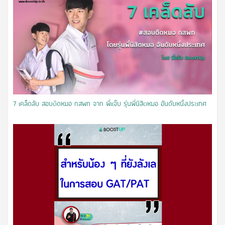
7 เคล็ดลับ สอบติดหมอ กสพท จาก พี่เเจ๊บ รุ่นพี่นิสิตหมอ อันดับหนึ่งประเทศ