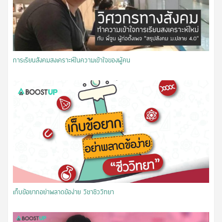
การเรียนสังคมสงเคราะห์ในความเข้าใจของผู้คน
เก็บข้อยากอย่าพลาดข้อง่าย วิชาชีววิทยา