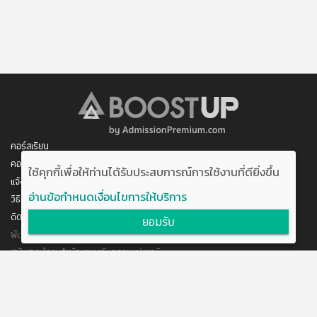
คอร์สเรียน
คอร์สของฉัน
ใช้คุกกี้เพื่อให้ท่านได้รับประสบการณ์การใช้งานที่ดียิ่งขึ้น
แจ้งการชำระเงิน
อ่านข้อกำหนดเงื่อนไขการให้บริการ
วิธีสมัคร/ชำระเงิน
ติดต่อเรา
ยอมรับ
พัฒนาโดย บริษัท อัพบีน จำกัด
สนับสนุนโดย สำนักงานนวัตกรรมแห่งชาติ
กระทรวงวิทยาศาสตร์และเทคโนโลยี
แจ้งข้อเสนอแนะ
ข้อตกลงการใช้งาน