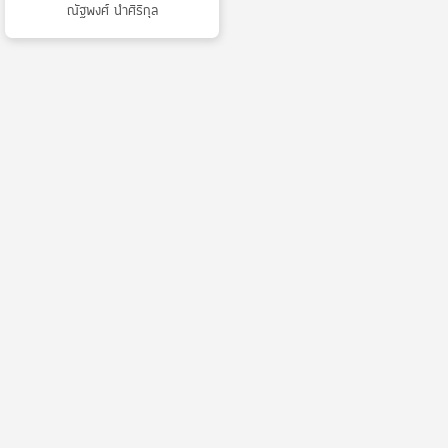
ณัฐพงศ์ นำศิริกุล