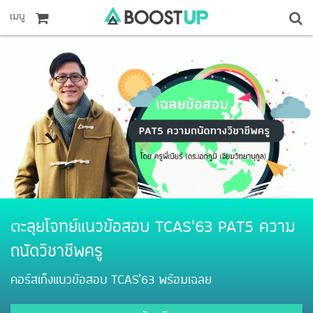
เมนู
ตะลุยโจทย์แนวข้อสอบ TCAS’63 PAT5 ความ
ถนัดวิชาชีพครู
คอร์สเก็งแนวข้อสอบ TCAS'63 พร้อมเฉลย