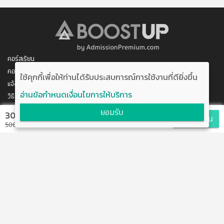
คอร์สเรียน
คอร์สของฉัน
ใช้คุกกี้เพื่อให้ท่านได้รับประสบการณ์การใช้งานที่ดียิ่งขึ้น
แจ้งการชำระเงิน
อ่านข้อกำหนดเงื่อนไขการให้บริการ
วิธีสมัคร/ชำระเงิน
ติดต่อเรา
ยอมรับ
300 บาท
สมัครเรียน
พัฒนาโดย บริษัท อัพบีน จำกัด
500 บาท
สนับสนุนโดย สำนักงานนวัตกรรมแห่งชาติ
กระทรวงวิทยาศาสตร์และเทคโนโลยี
แจ้งข้อเสนอแนะ
ข้อตกลงการใช้งาน
ติดต่อเรา
@boostuptutor
boostup@upbean.co.th