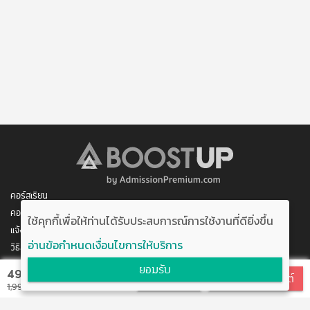
คอร์สเรียน
คอร์สของฉัน
ใช้คุกกี้เพื่อให้ท่านได้รับประสบการณ์การใช้งานที่ดียิ่งขึ้น
แจ้งการชำระเงิน
อ่านข้อกำหนดเงื่อนไขการให้บริการ
วิธีสมัคร/ชำระเงิน
ติดต่อเรา
ยอมรับ
490 บาท
สมัครเรียน
สมัครแบบบุฟเฟต์
พัฒนาโดย บริษัท อัพบีน จำกัด
1,990 บาท
สนับสนุนโดย สำนักงานนวัตกรรมแห่งชาติ