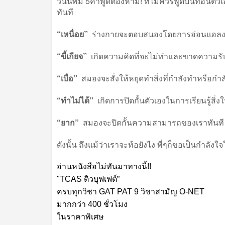
วันนี้พี่มี 5คำพูดต้องห้าม! ที่ไม่ควรพูดบั่นทอ
ทันที
“เหนื่อย”
ร่างกายจะตอบสนองโดยการอ่อนแอลงไ
“ขี้เกียจ”
เกิดความคิดที่จะไม่ทำและขาดความรั
“เบื่อ”
สมองจะสั่งให้หยุดทำสิ่งที่กำลังทำหรือกำลังเ
“ทำไม่ได้”
เกิดการปิดกั้นตัวเองในการเรียนรู้สิ่งใ
“ยาก”
สมองจะปิดกั้นความสามารถของเราทันที
ดังนั้น ถึงแม้ว่าเราจะท้อยังไง พี่ๆก็ขอเป็นกำลัง
อ่านหนังสือไม่ทันมาทางนี้!!
"TCAS ติวบุฟเฟต์”
ครบทุกวิชา GAT PAT 9 วิชาสามัญ O-NET
มากกว่า 400 ชั่วโมง
ในราคาพิเศษ