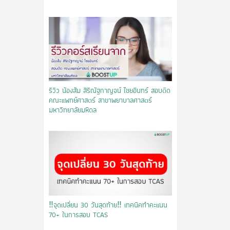
รีวิว น้องส้ม สิริณัฐกาญจน์ ไชยอินทร์ สอบติด
คณะแพทย์ศาสตร์ สาขาพยาบาลศาสตร์
มหาวิทยาลัยมหิดล
‼️จุดเปลี่ยน 30 วันสุดท้าย‼️ เทคนิคทำคะแนน
70+ ในการสอบ TCAS