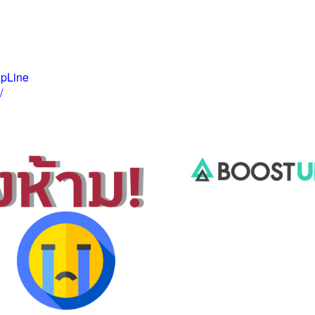
tUpLine
/