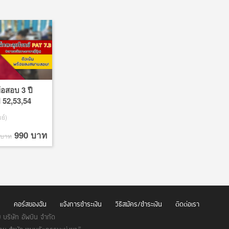
้อสอบ 3 ปี
ปี 52,53,54
 การจำ ทำ
ย์)
ดยเฉพาะ
990 บาท
 บาท
น
คอร์สของฉัน
แจ้งการชำระเงิน
วิธีสมัคร/ชำระเงิน
ติดต่อเรา
บริษัท อัพบีน จำกัด