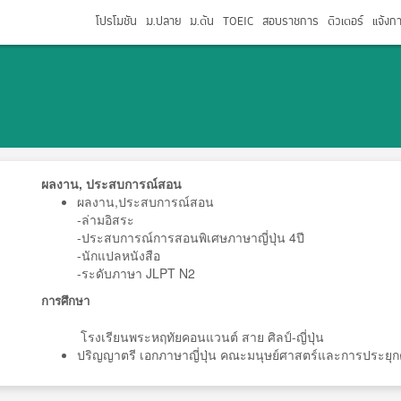
โปรโมชัน
ม.ปลาย
ม.ต้น
TOEIC
สอบราชการ
ติวเตอร์
แจ้งก
ผลงาน, ประสบการณ์สอน
ผลงาน,ประสบการณ์สอน
-ล่ามอิสระ
-ประสบการณ์การสอนพิเศษภาษาญี่ปุ่น 4ปี
-นักแปลหนังสือ
-ระดับภาษา JLPT N2
การศึกษา
โรงเรียนพระหฤทัยคอนแวนต์ สาย ศิลป์-ญี่ปุ่น
ปริญญาตรี เอกภาษาญี่ปุ่น คณะมนุษย์ศาสตร์และการประยุกต