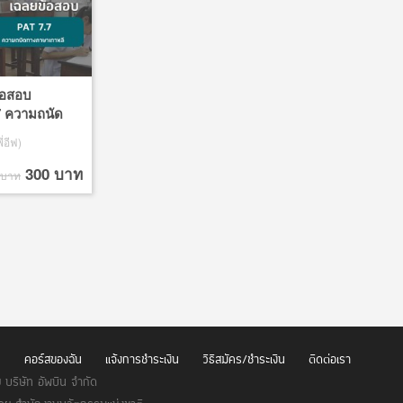
้อสอบ
 ความถนัด
่อีฟ)
300 บาท
 บาท
น
คอร์สของฉัน
แจ้งการชำระเงิน
วิธีสมัคร/ชำระเงิน
ติดต่อเรา
บริษัท อัพบีน จำกัด