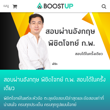
เมนู
สอบผ่านอังกฤษ พิชิตโจทย์ ก.พ. สอบได้ในครั้ง
เดียว
พิชิตโจทย์ในแต่ละหัวข้อ ตะลุยข้อสอบปีล่าสุดและข้อสอบเก่าที่
น่าสนใจ ครบทุกประเด็น ครบทุกรูปแบบโจทย์