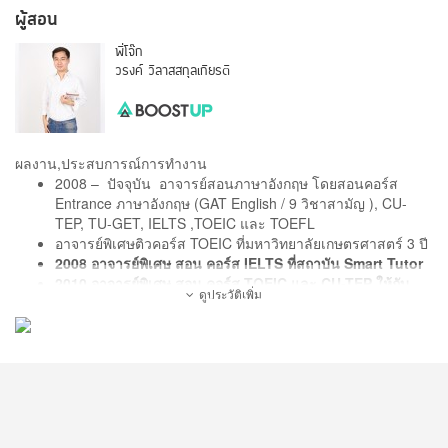
ผู้สอน
พี่โจ๊ก
วรงค์ วิลาสสกุลเกียรติ
ผลงาน,ประสบการณ์การทำงาน
2008 – ปัจจุบัน อาจารย์สอนภาษาอังกฤษ โดยสอนคอร์ส
Entrance ภาษาอังกฤษ (GAT English / 9 วิชาสามัญ ), CU-
TEP, TU-GET, IELTS ,TOEIC และ TOEFL
อาจารย์พิเศษติวคอร์ส TOEIC ที่มหาวิทยาลัยเกษตรศาสตร์ 3 ปี
2008 อาจารย์พิเศษ สอน คอร์ส IELTS ที่สถาบัน Smart Tutor
2010 อาจารย์พิเศษ สอน คอร์ส TOEIC และ CU-TEP ให้กับ
ดูประวัติเพิ่ม
สถาบัน TCIAP
2011 อาจารย์ รับเชิญ สอนคอร์ส TOEIC / GAT Eng / IELTS
ให้กับสถาบัน Acknowledge Center
2013 สอบ TOEIC ได้คะแนนเต็ม 990
อาจารย์พิเศษติวคอร์ส TOEIC ที่มหาวิทยาลัยเกษตรศาสตร์
บางเขน เป็นเวลา 3 ปี
อาจารย์รับเชิญสอนภาษาอังกฤษให้กับพนักงาน บริษัท ปตท.
จำกัด เป็นเวลา 2 ปี