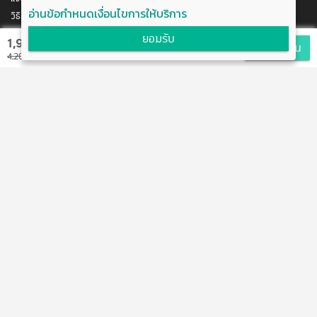
เรียนอยู่ชั้นปีที่ 3 และ 4
อ่านข้อกำหนดเงื่อนไขการให้บริการ
วิธีสมัคร/ชำระเงิน
ติดต่อเรา
ยอมรับ
1,900 บาท
สมัครเรียน
พัฒนาโดย บริษัท อัพบีน จำกัด
4,200 บาท
สนับสนุนโดย สำนักงานนวัตกรรมแห่งชาติ
กระทรวงวิทยาศาสตร์และเทคโนโลยี
แจ้งข้อเสนอแนะ
ข้อตกลงการใช้งาน
ติดต่อเรา
@boostuptutor
boostup@upbean.co.th
boostuptutor
0642644156 คุณอิ้ง (ผู้จัดการโครงการ)
ติวเตอร์สนใจร่วมงานกับเรา
Tag แนะนำ :
สอบเข้ามหาลัย
รีวิวมหาวิทยาลัย
ติวออนไลน์
หนังสือข้อสอบ
เรียน