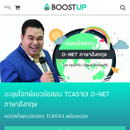
เมนู
ตะลุยโจทย์แนวข้อสอบ TCAS’63 O-NET
ภาษาอังกฤษ
คอร์สเก็งแนวข้อสอบ TCAS'63 พร้อมเฉลย