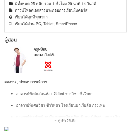
มีทั้งหมด 25 คลิป รวม 1 ชั่วโมง 29 นาที 14 วินาที
ดาวน์โหลดเอกสารประกอบการเรียนในคอร์ส
เรียนได้ทุกที่ทุกเวลา
เรียนได้ผ่าน PC, Tablet, SmartPhone
ผู้สอน
ครูพี่ป็อป
นพดล ศิลปชัย
ผลงาน , ประสบการณ์การ
อาจารย์พิเศษสอนห้อง Gifted รายวิชา ชีววิทยา​
อาจารย์พิเศษวิชา ชีววิทยา โรงเรียนมาเรียลัย กรุงเทพ​
อาจารย์รับเชิญพิเศษโครงการห้องเรียนพิเศษ Gifted , สสวท ใน
ดูประวัติเพิ่ม
โรงเรียนต่างๆทั่วประเทศ ​