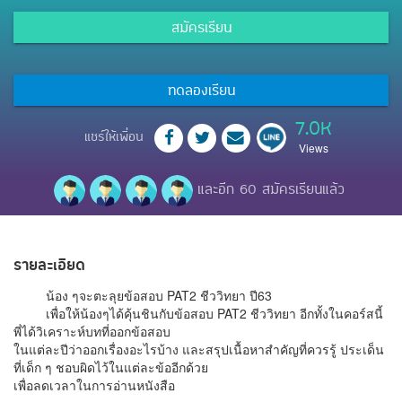
สมัครเรียน
ทดลองเรียน
7.0K
แชร์ให้เพื่อน
Views
และอีก 60 สมัครเรียนแล้ว
รายละเอียด
น้อง ๆจะตะลุยข้อสอบ PAT2 ชีววิทยา ปี63
เพื่อให้น้องๆได้คุ้นชินกับข้อสอบ PAT2 ชีววิทยา อีกทั้งในคอร์สนี้
พี่ได้วิเคราะห์บทที่ออกข้อสอบ
ในแต่ละปีว่าออกเรื่องอะไรบ้าง และสรุปเนื้อหาสำคัญที่ควรรู้ ประเด็น
ที่เด็ก ๆ ชอบผิดไว้ในแต่ละข้ออีกด้วย
เพื่อลดเวลาในการอ่านหนังสือ