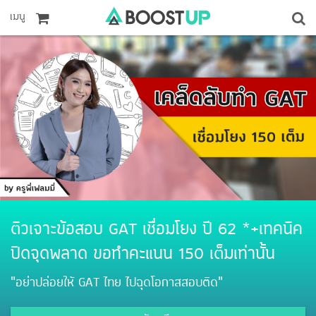
เมนู
ติวเจาะข้อสอบ GAT เชื่อมโยง ปี 62 *+เทคนิค
ปิดจุดพลาด ขอทำคะแนน 150 เต็มเท่านั้น
“อย่าปล่อยให้ GAT ไทย ไปฉุดโอกาสสอบติด”