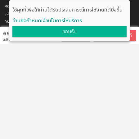
ระดับปริญญาโท ปริญญาโท สาขาวิชาภาษาศาสตร์
คอร์สของฉัน
ใช้คุกกี้เพื่อให้ท่านได้รับประสบการณ์การใช้งานที่ดียิ่งขึ้น
สถาบันวิจัยภาษาและวัฒนธรรมเอเชีย มหาวิทยาลัยมหิดล (ผล
แจ้งการชำระเงิน
การเรียนดีเด่นยอดเยี่ยม)
อ่านข้อกำหนดเงื่อนไขการให้บริการ
วิธีสมัคร/ชำระเงิน
ติดต่อเรา
ยอมรับ
690 บาท
สมัครเรียน
สมัครแบบบุฟเฟต์
พัฒนาโดย บริษัท อัพบีน จำกัด
2,990 บาท
สนับสนุนโดย สำนักงานนวัตกรรมแห่งชาติ
กระทรวงวิทยาศาสตร์และเทคโนโลยี
แจ้งข้อเสนอแนะ
ข้อตกลงการใช้งาน
ติดต่อเรา
@boostuptutor
boostup@upbean.co.th
boostuptutor
0642644156 คุณอิ้ง (ผู้จัดการโครงการ)
ติวเตอร์สนใจร่วมงานกับเรา