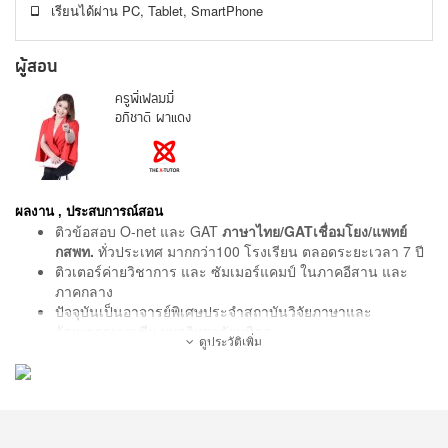
เรียนได้ผ่าน PC, Tablet, SmartPhone
ผู้สอน
ครูพี่เฟลมมี่
อภิชาติ ผาแดง
ผลงาน , ประสบการณ์สอน
ติวข้อสอบ O-net และ GAT
ภาษาไทย/GATเชื่อมโยง/แพทย์
กสพท.
ทั่วประเทศ มากกว่า100 โรงเรียน ตลอดระยะเวลา 7 ปี
ติวเตอร์ค่ายวิชาการ และ ซัมเมอร์แคมป์ ในภาคอีสาน และ
ภาคกลาง
ปัจจุบันเป็นอาจารย์พิเศษประจำสถาบันวิจัยภาษาและ
วัฒนธรรมเอเชีย มหาวิทยาลัยมหิดล
ดูประวัติเพิ่ม
ติวเตอร์ประจำโรงเรียนกวดวิชา Find Me รังสิต ระยอง และ
ชลบุรี
ทีมติวเตอร์ "The X Tutor" ใน ADMISSION PREMIUM
สถาบันกวดวิชาพี่เอก จังหวัดขอนแก่น
ค่ายวิชาการและซัมเมอร์แคมป์ในภาคอีสานและภาคกลาง