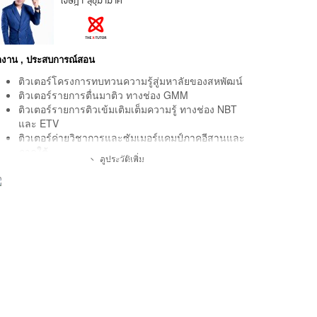
เจษฎา สุขุมามาศ
ลงาน , ประสบการณ์สอน
ติวเตอร์โครงการทบทวนความรู้สู่มหาลัยของสหพัฒน์
ติวเตอร์รายการตื่นมาติว ทางช่อง GMM
ติวเตอร์รายการติวเข้มเติมเต็มความรู้ ทางช่อง NBT
และ ETV
ติวเตอร์ค่ายวิชาการและซัมเมอร์แคมป์ภาคอีสานและ
ภาคใต้
ดูประวัติเพิ่ม
รศึกษา
มัธยมปลายจากโรงเรียน ราชสีมาวิทยาลัย
สำเร็จการศึกษาจากคณะวิศวกรรมศาสตร์
เคมี จุฬาลงกรณ์มหาวิทยาลัย
อดีตนักเรียนคณิตศาสตร์โอลิมปิก