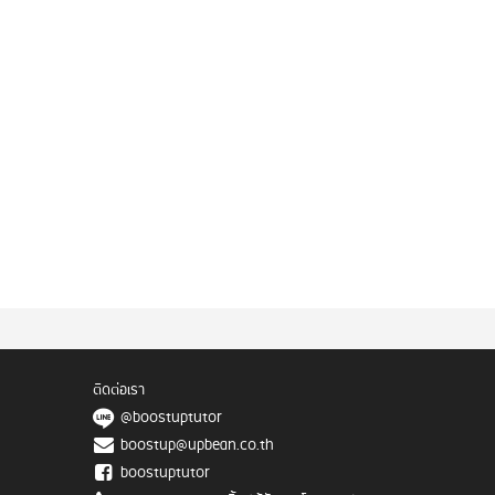
ติดต่อเรา
@boostuptutor
boostup@upbean.co.th
boostuptutor