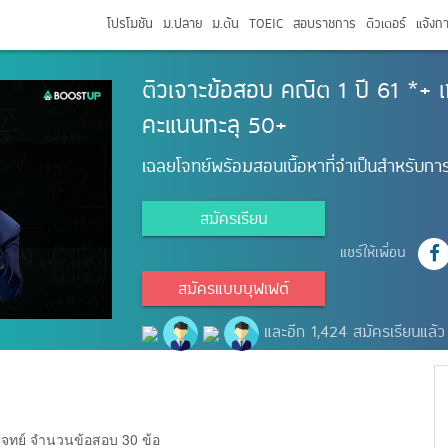
โปรโมชัน
ม.ปลาย
ม.ต้น
TOEIC
สอบราชการ
ติวเตอร์
แจ้งก
ติวเจาะข้อสอบ คณิต 1 ปี 61 *+ เทค
คะแนนทะลุ 50+
เฉลยโจทย์พร้อมสอนเนื้อหาที่จำเป็นสำหรับก
สมัครเรียน
แชร์ให้เพื่อน
สมัครแบบบุฟเฟต์
และอีก 1,424 สมัครเรียนแล้ว
โจทย์ จำนวนข้อสอบ 30 ข้อ