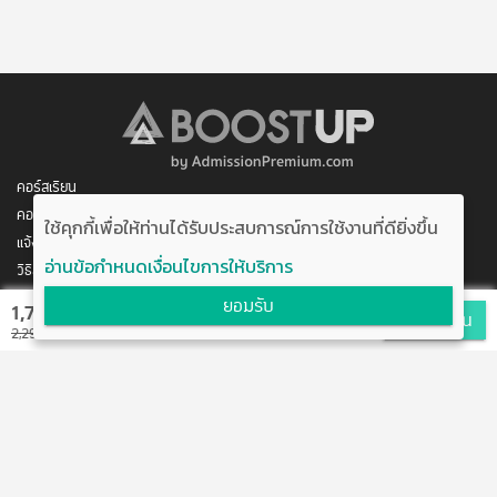
อาจารย์พิเศษ โรงเรียนสารสาสน์วิเทศสุวรรณภูมิ (สอนวิชา
ประวัติวรรณคดี 1-2)
วิทยากรรับเชิญ โครงการทบทวนความรู้ก่อนลงสนามสอบ
GAT-PAT วิชา GAT เชื่อมโยง / ภาษาไทย / สังคมศึกษา /
ภาษาอังกฤษตามโรงเรียนชื่อดังหลายโรงเรียนทั่วประเทศ
การศึกษา
คอร์สเรียน
คอร์สของฉัน
ระดับปริญญาตรี 
มหาวิทยาลัย เกษตรศาสตร์บางเขน   คณะ 
ใช้คุกกี้เพื่อให้ท่านได้รับประสบการณ์การใช้งานที่ดียิ่งขึ้น
แจ้งการชำระเงิน
มนุษยศาสตร์ สาขา​
วิชาเอกภาษาไทย   เกรดเฉลี่ย 3.40
(เกียรตินิยมอันดับ 2)
อ่านข้อกำหนดเงื่อนไขการให้บริการ
วิธีสมัคร/ชำระเงิน
ติดต่อเรา
ยอมรับ
1,790 บาท
สมัครเรียน
พัฒนาโดย บริษัท อัพบีน จำกัด
2,290 บาท
สนับสนุนโดย สำนักงานนวัตกรรมแห่งชาติ
กระทรวงวิทยาศาสตร์และเทคโนโลยี
แจ้งข้อเสนอแนะ
ข้อตกลงการใช้งาน
ติดต่อเรา