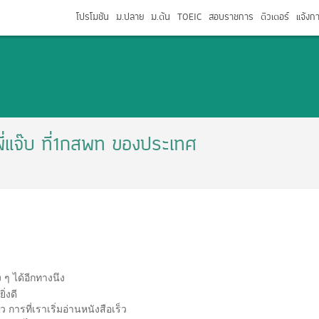
โปรโมชัน
ม.ปลาย
ม.ต้น
TOEIC
สอบราชการ
ติวเตอร์
แจ้งก
่แจ๊บ ที่1กสพท ของประเทศ
ๆ ได้อี
กทางนึง
ิ่งดี
 การที่เราเริ่มอ่านหนังสือเร็ว