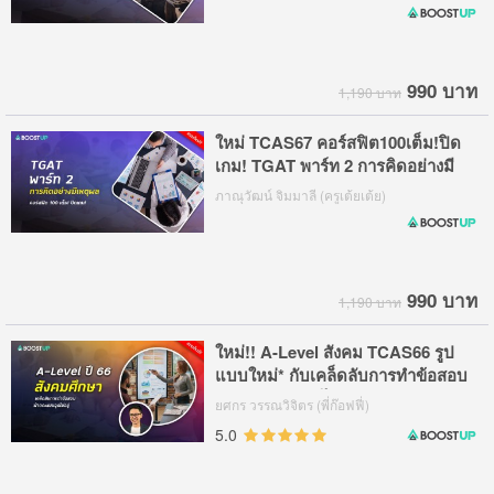
990 บาท
1,190 บาท
ใหม่ TCAS67 คอร์สฟิต100เต็ม!ปิด
เกม! TGAT พาร์ท 2 การคิดอย่างมี
เหตุผล
ภาณุวัฒน์ จิมมาลี (ครูเต้ยเต้ย)
990 บาท
1,190 บาท
ใหม่!! A-Level สังคม TCAS66 รูป
แบบใหม่* กับเคล็ดลับการทำข้อสอบ
ฟ้าดคะแนนฉุดไม่อยู่
ยศกร วรรณวิจิตร (พี่ก๊อฟฟี่)
5.0