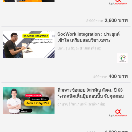
2,600 บาท
3,900 บาท
SocWork Integration : ประยุกต์
เข้าใจ เตรียมสอบวิชาเฉพาะ
สังคมสงเคราะห์อย่างแท้จริง
ปพน จูน คิมูระ (P’Jun (พี่จูน))
400 บาท
400 บาท
ติวเจาะข้อสอบ 9สามัญ สังคม ปี 63
*+เทคนิคเห็นปุ๊บตอบปั๊บ จับจุดตอบ
ไว ทำได้ทันเวลา
ฐานุวัชร์ รินนานนท์ (ครูพี่ทาม์ย)