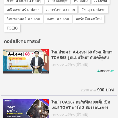
ภาษาต่างประเทศอื่นๆ
ภาษาอังกฤษ
Portfolio
A-Level
คณิตศาสตร์ ม.ปลาย
ภาษาไทย ม.ปลาย
อังกฤษ ม.ปลาย
วิทยาศาสตร์ ม.ปลาย
สังคม ม.ปลาย
คอร์สอัปเดตใหม่
TOEIC
คอร์สสังคมศาสตร์
ใหม่ล่าสุด !! A-Level 68 สังคมศึกษา
TCAS68 รูปแบบใหม่* กับเคล็ดลับ
การทำข้อสอบ ฟ้าดคะแนนฉุดไม่อยู่
ยศกร วรรณวิจิตร (พี่ก๊อฟฟี่)
990 บาท
2,990 บาท
ใหม่ TCAS67 คอร์สฟิต100เต็ม!ปิด
เกม! TGAT พาร์ท 3 สมรรถนะการ
ทำงาน
ยศกร วรรณวิจิตร (พี่ก๊อฟฟี่)