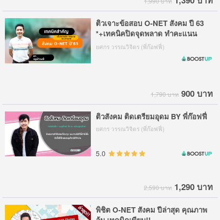
1,390 บาท
1,990 บาท
ติวเจาะข้อสอบ O-NET สังคม ปี 63
*+เทคนิคปิดจุดพลาด ทำคะแนน
ชัวร์ๆ
ยศกร วรรณวิจิตร (พี่ก๊อฟฟี่)
900 บาท
1,790 บาท
ติวสังคม ติดเตรียมอุดม BY พี่ก๊อฟฟี่
ยศกร วรรณวิจิตร (พี่ก๊อฟฟี่)
5.0
1,290 บาท
2,590 บาท
พิชิต O-NET สังคม ปีล่าสุด คุณภาพ