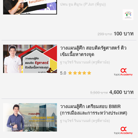
สังคมสงเคราะห์
ปพน จูน คิมูระ (P’Jun (พี่จูน))
100 บาท
299 บาท
วางแผนสู้ศึก สอบติดรัฐศาสตร์ ติว
เข้มเนื้อหาตรงจุด
ฐานุวัชร์ รินนานนท์ (ครูพี่ทาม์ย)
5.0
4,600 บาท
5,500 บาท
วางแผนสู้ศึก เตรียมสอบ BMIR
(การเมืองและการระหว่างประเทศ)
ฐานุวัชร์ รินนานนท์ (ครูพี่ทาม์ย)