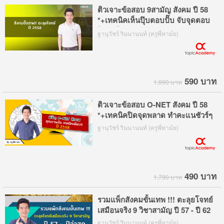
ติวเจาะข้อสอบ 9สามัญ สังคม ปี 58
*+เทคนิคเห็นปุ๊บตอบปั๊บ จับจุดตอบ
ไว ทำได้ทันเวลา
ฐานุวัชร์ รินนานนท์ (ครูพี่ทาม์ย)
590 บาท
1,990 บาท
ติวเจาะข้อสอบ O-NET สังคม ปี 58
*+เทคนิคปิดจุดพลาด ทำคะแนชัวร์ๆ
ฐานุวัชร์ รินนานนท์ (ครูพี่ทาม์ย)
490 บาท
1,790 บาท
รวมแพ็กสังคมขั้นเทพ !!! ตะลุยโจทย์
เสมือนจริง 9 วิชาสามัญ ปี 57 - ปี 62
ฐานุวัชร์ รินนานนท์ (ครูพี่ทาม์ย)