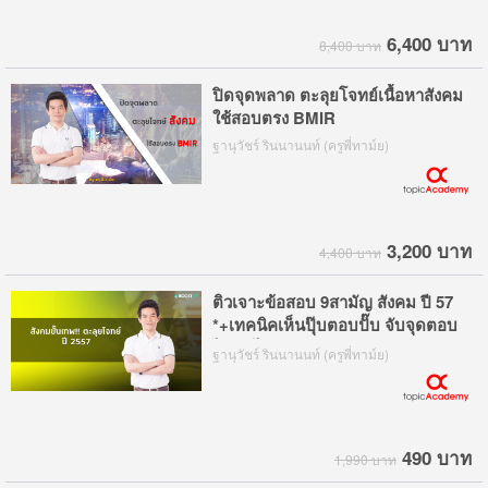
6,400 บาท
8,400 บาท
ปิดจุดพลาด ตะลุยโจทย์เนื้อหาสังคม
ใช้สอบตรง BMIR
ฐานุวัชร์ รินนานนท์ (ครูพี่ทาม์ย)
3,200 บาท
4,400 บาท
ติวเจาะข้อสอบ 9สามัญ สังคม ปี 57
*+เทคนิคเห็นปุ๊บตอบปั๊บ จับจุดตอบ
ไว ทำได้ทันเวลา
ฐานุวัชร์ รินนานนท์ (ครูพี่ทาม์ย)
490 บาท
1,990 บาท