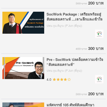
200 บาท
300 บาท
SocWork Package : เตรียมพร้อมสู่
สังคมสงเคราะห์ …เจาะลึกและเข้าใจ
ตัวตน
ปพน จูน คิมูระ (P’Jun (พี่จูน))
300 บาท
400 บาท
Pre - SocWork ปลดล็อคความเข้าใจ
“สังคมสงเคราะห์”
ปพน จูน คิมูระ (P’Jun (พี่จูน))
4.0
200 บาท
300 บาท
มหัศจรรย์ 105 ศัพท์สังคมศึกษา