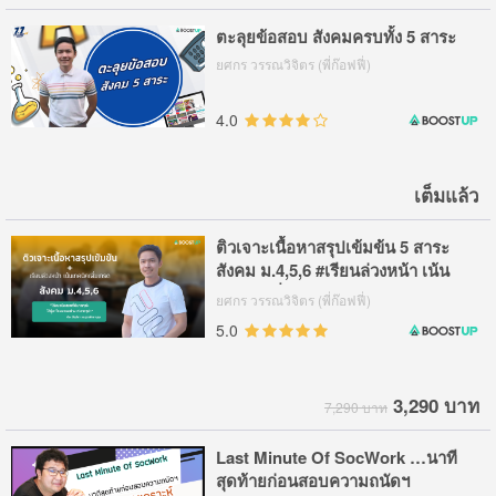
ตะลุยข้อสอบ สังคมครบทั้ง 5 สาระ
ยศกร วรรณวิจิตร (พี่ก๊อฟฟี่)
4.0
เต็มแล้ว
ติวเจาะเนื้อหาสรุปเข้มข้น 5 สาระ
สังคม ม.4,5,6 #เรียนล่วงหน้า เน้น
เทคนิคเพิ่มเกรด+สอบติด ม.ดัง
ยศกร วรรณวิจิตร (พี่ก๊อฟฟี่)
5.0
3,290 บาท
7,290 บาท
Last Minute Of SocWork …นาที
สุดท้ายก่อนสอบความถนัดฯ