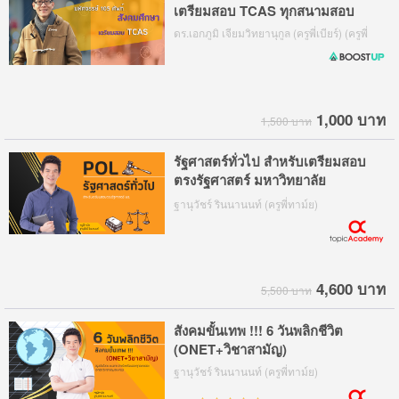
เตรียมสอบ TCAS ทุกสนามสอบ
ดร.เอกภูมิ เจียมวิทยานุกูล (ครูพี่เบียร์) (ครูพี่
เบียร์, ดร.เบียร์)
1,000 บาท
1,500 บาท
รัฐศาสตร์ทั่วไป สำหรับเตรียมสอบ
ตรงรัฐศาสตร์ มหาวิทยาลัย
ธรรมศาสตร์ POL
ฐานุวัชร์ รินนานนท์ (ครูพี่ทาม์ย)
4,600 บาท
5,500 บาท
สังคมขั้นเทพ !!! 6 วันพลิกชีวิต
(ONET+วิชาสามัญ)
ฐานุวัชร์ รินนานนท์ (ครูพี่ทาม์ย)