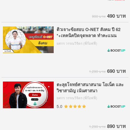
490 บาท
900 บาท
ติวเจาะข้อสอบ O-NET สังคม ปี 62
*+เทคนิคปิดจุดพลาด ทำคะแนน
ชัวร์ๆ
ยศกร วรรณวิจิตร (พี่ก๊อฟฟี่)
690 บาท
1,290 บาท
ตะลุยโจทย์ศาสนาสนาม โอเน็ต และ
วิชาสามัญ เน้นศาสนา
ยศกร วรรณวิจิตร (พี่ก๊อฟฟี่)
5.0
890 บาท
1,290 บาท