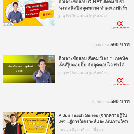
ติวเจาะข้อสอบ O-NET สังคม ปี 61
*+เทคนิคปิดจุดพลาด ทำคะแนชัวร์ๆ
ฐานุวัชร์ รินนานนท์ (ครูพี่ทาม์ย)
590 บาท
1,890 บาท
ติวเจาะข้อสอบ สังคม ปี 61 *+เทคนิค
เห็นปุ๊บตอบปั๊บ จับจุดตอบไว ทำได้
ทันเวลา
ฐานุวัชร์ รินนานนท์ (ครูพี่ทาม์ย)
590 บาท
2,190 บาท
P’Jun Teach Series (จากความรู้ใน
เพจ...สู่การวิเคราะห์และเห็นภาพวิชา
สังคมแบบง่ายๆ)
ปพน จูน คิมูระ (P’Jun (พี่จูน))