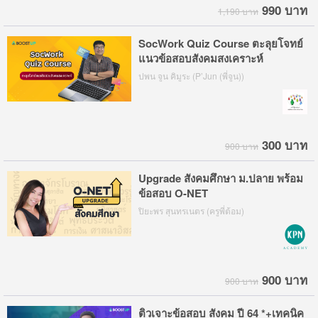
990 บาท
1,190 บาท
SocWork Quiz Course ตะลุยโจทย์
แนวข้อสอบสังคมสงเคราะห์
ปพน จูน คิมูระ (P’Jun (พี่จูน))
300 บาท
900 บาท
Upgrade สังคมศึกษา ม.ปลาย พร้อม
ข้อสอบ O-NET
ปิยะพร สุนทรเนตร (ครูพี่ต้อม)
900 บาท
900 บาท
ติวเจาะข้อสอบ สังคม ปี 64 *+เทคนิค