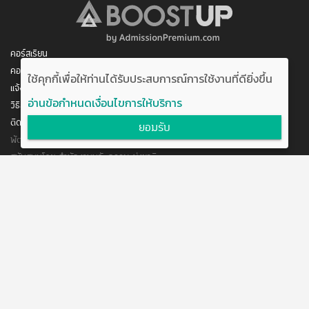
คอร์สเรียน
คอร์สของฉัน
ใช้คุกกี้เพื่อให้ท่านได้รับประสบการณ์การใช้งานที่ดียิ่งขึ้น
แจ้งการชำระเงิน
อ่านข้อกำหนดเงื่อนไขการให้บริการ
วิธีสมัคร/ชำระเงิน
ติดต่อเรา
ยอมรับ
พัฒนาโดย บริษัท อัพบีน จำกัด
สนับสนุนโดย สำนักงานนวัตกรรมแห่งชาติ
กระทรวงวิทยาศาสตร์และเทคโนโลยี
แจ้งข้อเสนอแนะ
ข้อตกลงการใช้งาน
ติดต่อเรา
@boostuptutor
boostup@upbean.co.th
boostuptutor
0642644156 คุณอิ้ง (ผู้จัดการโครงการ)