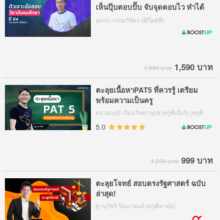
เห็นปุ๊บตอบปั๊บ จับจุดตอบไว ทำได้
ทันเวลา
ยศกร วรรณวิจิตร (พี่ก๊อฟฟี่)
1,590 บาท
1,990 บาท
ตะลุยเนื้อหาPAT5 ที่ควรรู้ เตรียม
พร้อมความเป็นครู
ดร.เอกภูมิ เจียมวิทยานุกูล (ครูพี่เบียร์) (ครูพี่
เบียร์, ดร.เบียร์)
5.0
999 บาท
1,200 บาท
ตะลุยโจทย์ สอบตรงรัฐศาสตร์ ฉบับ
ล่าสุด!
ฐานุวัชร์ รินนานนท์ (ครูพี่ทาม์ย)