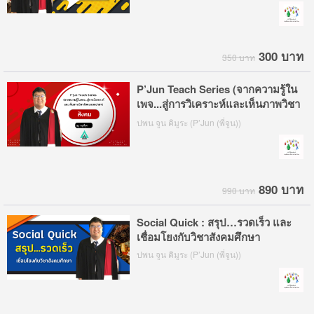
300 บาท
350 บาท
P’Jun Teach Series (จากความรู้ใน
เพจ...สู่การวิเคราะห์และเห็นภาพวิชา
สังคมแบบง่ายๆ)
ปพน จูน คิมูระ (P’Jun (พี่จูน))
890 บาท
990 บาท
Social Quick : สรุป…รวดเร็ว และ
เชื่อมโยงกับวิชาสังคมศึกษา
ปพน จูน คิมูระ (P’Jun (พี่จูน))