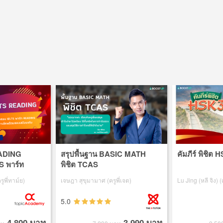
EADING
สรุปพื้นฐาน BASIC MATH
คัมภีร์ พิชิต 
S พาร์ท
พิชิต TCAS
าะลึกพร้อม
รูพี่ทาม์ย)
เจษฎา สุขุมามาศ (ครูพี่เจต)
Lu Jing (หลี จิง) (
5.0
4,800 บาท
3,990 บาท