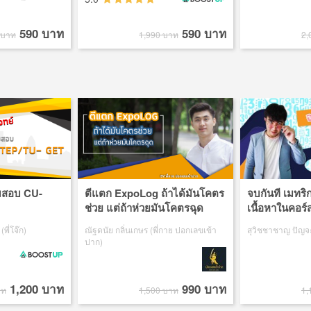
590 บาท
590 บาท
 บาท
1,990 บาท
2,
ยมสอบ CU-
ตีแตก ExpoLog ถ้าได้มันโคตร
จบกันที เมทริ
ช่วย แต่ถ้าห่วยมันโคตรฉุด
เนื้อหาในคอร์
(พี่โจ๊ก)
ณัฐดนัย กลิ่นเกษร (พี่กาย ปอกเลขเข้า
สุวิชชาชาญ ปัญจะ 
ปาก)
1,200 บาท
990 บาท
าท
1,500 บาท
1,