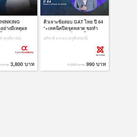
THINKING
ติวเจาะข้อสอบ GAT ไทย ปี 64
อย่างมีเหตุผล
*+เทคนิคปิดจุดพลาด ขอทำ
เนื้อหาและโจทย์
คะแนน 150 เต็มเท่านั้น
์ (ครูพี่ทาม์ย)
อภิชาติ ผาแดง (ครูพี่เฟลมมี่)
3,800 บาท
990 บาท
0 บาท
1,390 บาท