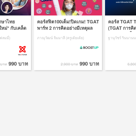
ภาษาไทย
คอร์สฟิต100เต็ม!ปิดเกม! TGAT
คอร์ส TGAT 
ม่* กับเคล็ด
พาร์ท 2 การคิดอย่างมีเหตุผล
(TGAT การคิด
 ฟ้าดคะแนน
แบบเน้นๆ ทั้ง
ฟลมมี่)
ภาณุวัฒน์ จิมมาลี (ครูเต้ยเต้ย)
ฐานุวัชร์ รินนานนท
เข้าใจสุดๆ)
990 บาท
990 บาท
 บาท
2,900 บาท
6,80