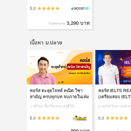
5.0
3,290 บาท
7,290 บาท
เนื้อหา ม.ปลาย
คอร์ส ตะลุยโจทย์ คณิต วิชา
คอร์ส IELTS R
สามัญ ครบทุกบท จบภายในเล่ม
(เตรียมสอบ IELT
เดียว!
READING แบบเจ
ภาติไนย เอื้อวิจิตรกุล (ครูพี่โก้)
ฐานุวัชร์ รินนานนท์ (ค
สอบเสมือนจริง)
5.0
5.0
990 บาท