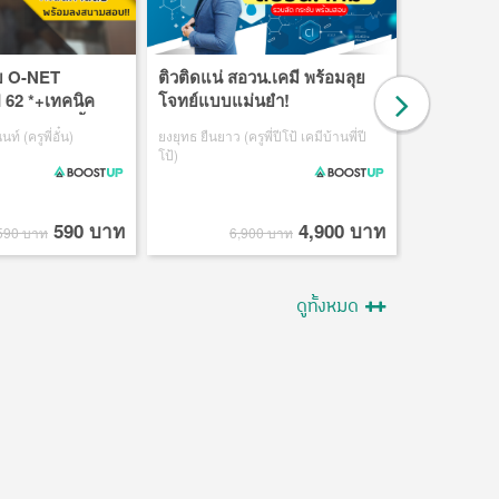
อบ O-NET
ติวติดแน่ สอวน.เคมี พร้อมลุย
ติวเจาะข้
ี 62 *+เทคนิค
โจทย์แบบแม่นยำ!
อังกฤษ ปี 
้ในเวลาอันสั้น
ตอบได้ทันท
์ (ครูพี่อั๋น)
ยงยุทธ ยืนยาว (ครูพี่ปีโป้ เคมีบ้านพี่ปี
ภาณุวัฒน์ จิมม
โป้)
590 บาท
4,900 บาท
590 บาท
6,900 บาท
ดูทั้งหมด