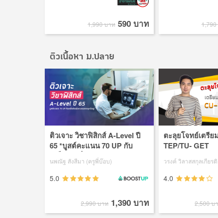
590 บาท
1,990 บาท
1,790
ติวเนื้อหา ม.ปลาย
ติวเจาะ วิชาฟิสิกส์ A-Level ปี
ตะลุยโจทย์เตรี
65 *บูสต์คะแนน 70 UP กับ
TEP/TU- GET
เคล็ดลับเพิ่มคะแนน A-Level
นพณัฐ สังสีมา (ครูพี่บ๊อบ)
วรงค์ วิลาสสกุลเกียรติ 
แบบฉุดไม่อยู่
5.0
4.0
1,390 บาท
2,990 บาท
2,500 บ