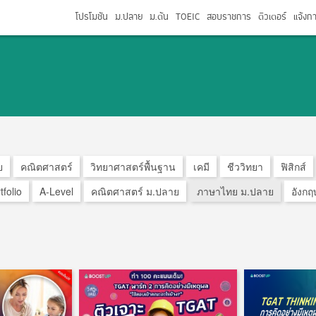
โปรโมชัน
ม.ปลาย
ม.ต้น
TOEIC
สอบราชการ
ติวเตอร์
แจ้งก
ย
คณิตศาสตร์
วิทยาศาสตร์พื้นฐาน
เคมี
ชีววิทยา
ฟิสิกส์
tfolio
A-Level
คณิตศาสตร์ ม.ปลาย
ภาษาไทย ม.ปลาย
อังกฤ