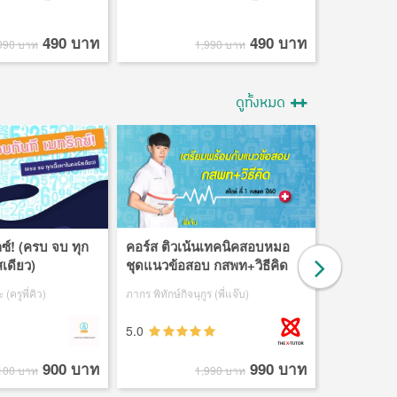
490 บาท
490 บาท
090 บาท
1,990 บาท
ดูทั้งหมด
กซ์! (ครบ จบ ทุก
คอร์ส ติวเน้นเทคนิคสอบหมอ
ตีบวก PAT2
สเดียว)
ชุดแนวข้อสอบ กสพท+วิธีคิด
(ครูพี่คิว)
ภากร พิทักษ์กิจนุกูร (พี่แจ๊บ)
ธงทัย ติรณะชัยด
5.0
900 บาท
990 บาท
100 บาท
1,990 บาท
1