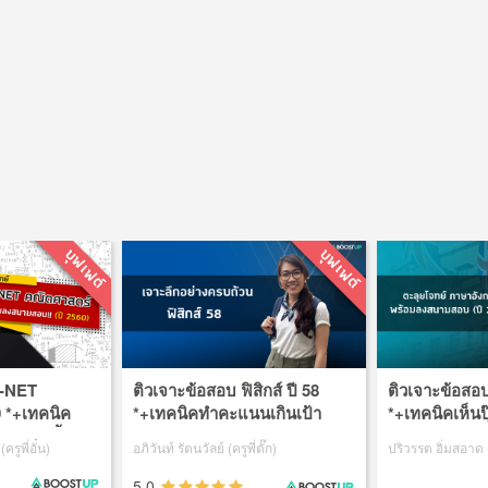
O-NET
ติวเจาะข้อสอบ ฟิสิกส์ ปี 58
ติวเจาะข้อสอบ
0 *+เทคนิค
*+เทคนิคทำคะแนนเกินเป้า
*+เทคนิคเห็นป
เวลาอันสั้น
เอาชนะทุกคณะสายวิทย์
ข้อสอบทันเวล
รูพี่อั๋น)
อภิวันท์ รัตนวัลย์ (ครูพี่ตั๊ก)
ปริวรรต อิ่มสอาด (ค
5.0