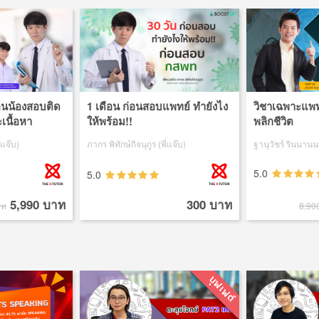
สอนน้องสอบติด
1 เดือน ก่อนสอบแพทย์ ทำยังไง
วิชาเฉพาะแพทย
เนื้อหา
ให้พร้อม!!
พลิกชีวิต
่แจ๊บ)
ภากร พิทักษ์กิจนุกูร (พี่แจ๊บ)
ฐานุวัชร์ รินนานนท
5.0
5.0
5,990 บาท
300 บาท
าท
8,90