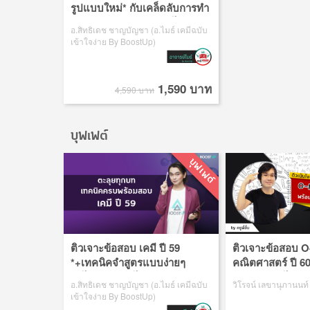
รูปแบบใหม่* กับเคล็ดลับการทำ
ข้อสอบ ฟ้าดคะแนนฉุดไม่อยู่
อ.สิทธิเดช ชาญบัญชา (อ.ไมธ์ เคมีฉบับ
เข้าใจง่าย By BoostUp)
1,590 บาท
4,590 บาท
บุฟเฟต์
ติวเจาะข้อสอบ เคมี ปี 59
ติวเจาะข้อสอบ 
*+เทคนิคจำสูตรแบบง่ายๆ
คณิตศาสตร์ ปี 6
ทำได้เกินคาด ไม่พลาดทุกคณะ
ง่ายๆ เข้าใจได้ใน
อ.สิทธิเดช ชาญบัญชา (อ.ไมธ์ เคมีฉบับ
วิโรจน์ เลขานุภานนท์ (ค
สายวิทย์
เข้าใจง่าย By BoostUp)