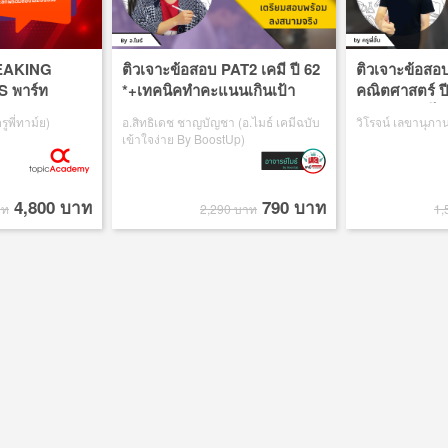
PEAKING
ติวเจาะข้อสอบ PAT2 เคมี ปี 62
ติวเจาะข้อส
S พาร์ท
*+เทคนิคทำคะแนนเกินเป้า
คณิตศาสตร์ ป
จาะลึกพร้อม
เอาชนะทุกคณะสายวิทย์
ง่ายๆ เข้าใจได
รูพี่ทาม์ย)
อ.สิทธิเดช ชาญบัญชา (อ.ไมธ์ เคมีฉบับ
วิโรจน์ เลขานุภานนท
เข้าใจง่าย By BoostUp)
4,800 บาท
790 บาท
าท
2,290 บาท
1,