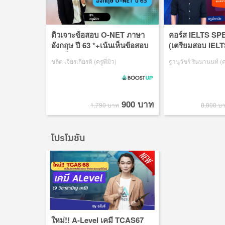
ติวเจาะข้อสอบ O-NET ภาษา
คอร์ส IELTS S
อังกฤษ ปี 63 *+เน้นเห็นข้อสอบ
(เตรียมสอบ IELT
ตอบได้ทันที
SPEAKING แบบเ
ชลิต เจียรเกียรติ (ครูพี่มิว)
ฐานุวัชร์ รินนานนท์ (ค
สอบเสมือนจริง)
900 บาท
1,790 บาท
8,800 บ
โปรโมชัน
ใหม่!! A-Level เคมี TCAS67