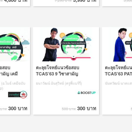
าท
7,290 บาท
3,50
้อสอบ
ตะลุยโจทย์แนวข้อสอบ
ตะลุยโจทย์แ
ามัญ เคมี
TCAS’63 9 วิชาสามัญ
TCAS’63 PAT
วิทยาศาสตร์
วิศวกรรมศาสต
(อ.ไมธ์ เคมีฉบับ
ธนาวัฒน์ อ้นสุวิทย์ (ครูพี่แบร์รี่)
นันทวัฒน์ นาคแสง 
p)
300 บาท
300 บาท
 บาท
500 บาท