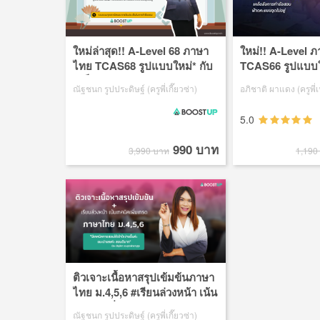
ใหม่ล่าสุด!! A-Level 68 ภาษา
ใหม่!! A-Level 
ไทย TCAS68 รูปแบบใหม่* กับ
TCAS66 รูปแบบให
เคล็ดลับการทำข้อสอบ ฟ้าด
ลับการทำข้อสอบ
ณัฐชนก รูปประดิษฐ์ (ครูพี่เกี๊ยวซ่า)
อภิชาติ ผาแดง (ครูพี่เ
คะแนนฉุดไม่อยู่
ฉุดไม่อยู่
5.0
990 บาท
3,990 บาท
1,190
ติวเจาะเนื้อหาสรุปเข้มข้นภาษา
ไทย ม.4,5,6 #เรียนล่วงหน้า เน้น
เทคนิคเพิ่มเกรด+สอบติด ม.ดัง
ณัฐชนก รูปประดิษฐ์ (ครูพี่เกี๊ยวซ่า)