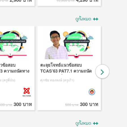
0 บาท
10,900 บาท
2
ดูทั้งหมด
นวข้อสอบ
ตะลุยโจทย์แนวข้อสอบ
ตะลุยโจทย
3 ความถนัดทาง
TCAS’63 PAT7.1 ความถนัด
TCAS’63 
ร์
ทางภาษาฝรั่งเศส
(ครูพี่นัน)
ศุภชัย ทองหงษ์ (ครูเก้า)
อนุสรณ์ มั่นสัณ
5.0
300 บาท
300 บาท
500 บาท
500 บาท
ดูทั้งหมด