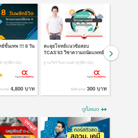
์ขั้นเทพ !!! 8 วัน
ตะลุยโจทย์แนวข้อสอบ
ใหม่ล่าสุด
TCAS’63 วิชาความถนัดแพทย์
ทุกพาร์ท
์ (ครูพี่ทาม์ย)
ฐานุวัชร์ รินนานนท์ (ครูพี่ทาม์ย)
อภิชาติ ผาแดง 
4,800 บาท
300 บาท
0 บาท
500 บาท
10
ดูทั้งหมด