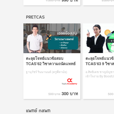
1,500 บาท
8,800 บ
PRETCAS
ตะลุยโจทย์แนวข้อสอบ
ตะลุยโจทย์แนวข
TCAS’62 วิชาความถนัดแพทย์
TCAS‘63 9 วิชาส
ฐานุวัชร์ รินนานนท์ (ครูพี่ทาม์ย)
อ.สิทธิเดช ชาญบัญชา 
เข้าใจง่าย By BoostU
300 บาท
500 บาท
500
แพทย์ กสพท