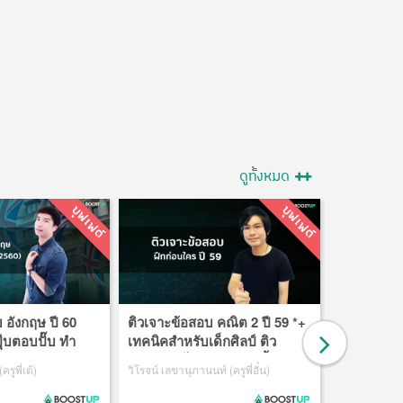
ดูทั้งหมด
 อังกฤษ ปี 60
ติวเจาะข้อสอบ คณิต 2 ปี 59 *+
ติวเจาะข้อส
ุ๊บตอบปั๊บ ทำ
เทคนิคสำหรับเด็กศิลป์ ติว
*+เทคนิคท
า
กระชับทำได้ในเวลาอันสั้น
เอาชนะทุก
รูพี่เต้)
วิโรจน์ เลขานุภานนท์ (ครูพี่อั๋น)
อภิวันท์ รัตนวัล