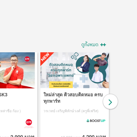
ดูทั้งหมด
HSK3
ใหม่ล่าสุด ติวสอบติดหมอ ครบ
Start-Up 
ทุกพาร์ท
เรียนคำศั
เหล่าซือ ก้อง )
วรเวทย์ เจริญพิทักษ์วงศ์ (ครูพี่เฟริส)
พิชารัชช์ พันธุ
2,900 บาท
4,290 บาท